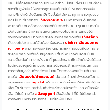
และไม่มีล็อคผลการลงทุนเดิมพันอย่างแน่นอน ซึ่งระบบเกมต่างๆ
ของเว็บยูฟ่านั้น ให้บริการคุณแบบทันสมัยมี ai คอยตรวจจับ
ความผิดปกติ ดังนั้นสมาชิกจึงมั่นใจได้เลยว่าทุกการลงทุนของ
คุณนั้น จะดีมากที่สุด
เว็บตรง
100%
มีมาตรฐานระดับสากล
พบเจอกับเกมสล็อตลิขสิทธิ์แท้ที่มีมากกว่า 900 รูปแบบ ภายใน
เว็บไซต์ให้สมาชิกสามารถลงทุนกันแบบไม่ซ้ำใคร และยังได้
รวบรวมค่ายเกมมากมาย ให้คุณสามารถลงเดิมพัน
เว็บสล็อต
กันแบบไม่ตกเทรนด์อีกด้วย รับรองว่า
ufabet
เว็บตรงทาง
เข้า
มือถือ
จะมีเกมพนันสล็อตตามกระแส เกมยอดฮิตมากมาย
ให้คุณได้ลงเดิมพันกันสนุกสนานเต็มที่ พบเจอกับความมันส์
ความตื่นเต้นท้าทาย หลังจากที่คุณสมัครสมาชิกเข้าเดิมพันได้เลย
ไม่ต้องรออนุมัติที่ยาวนาน สมัครด้วยเบอร์โทรศัพท์มือถือ ไม่มี
การขอข้อมูลส่วนตัวอย่างแน่นอน โดยการลงทะเบียนเล่นเกม
ภายใน
เว็บตรงไม่ผ่านเอเย่นต์
นั้น สมาชิกจะได้พบเจอกับการ
ทดลองเล่นเกม
pg slot
ฟรี ผ่านเครดิตที่ แจกให้สมาชิกได้ไม่มี
เงื่อนไข รับรองเลยว่าคุ้มค่าตั้งแต่การสมัครครั้งแรก สมัครเพื่อ
เลือกใช้บริการกับ
สล็อต
pg
แท้
เว็บอันดับ 1 ที่นี่ ไม่ต้องกลัว
การลงทุน เพราะเราบริการแบบวีไอพีแน่นอน