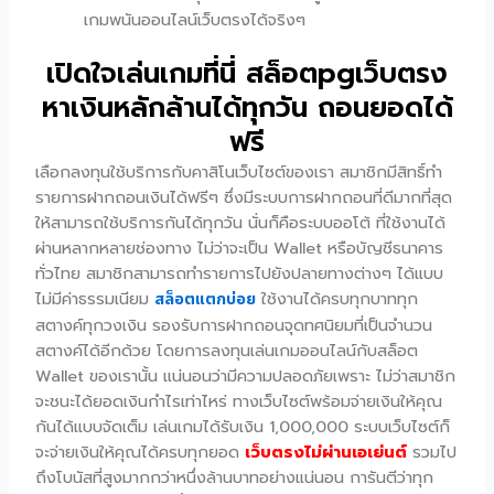
เกมพนันออนไลน์เว็บตรงได้จริงๆ
เปิดใจเล่นเกมที่นี่ สล็อตpgเว็บตรง
หาเงินหลักล้านได้ทุกวัน ถอนยอดได้
ฟรี
เลือกลงทุนใช้บริการกับคาสิโนเว็บไซต์ของเรา สมาชิกมีสิทธิ์ทำ
รายการฝากถอนเงินได้ฟรีๆ ซึ่งมีระบบการฝากถอนที่ดีมากที่สุด
ให้สามารถใช้บริการกันได้ทุกวัน นั่นก็คือระบบออโต้ ที่ใช้งานได้
ผ่านหลากหลายช่องทาง ไม่ว่าจะเป็น Wallet หรือบัญชีธนาคาร
ทั่วไทย สมาชิกสามารถทำรายการไปยังปลายทางต่างๆ ได้แบบ
ไม่มีค่าธรรมเนียม
ใช้งานได้ครบทุกบาททุก
สล็อตแตกบ่อย
สตางค์ทุกวงเงิน รองรับการฝากถอนจุดทศนิยมที่เป็นจำนวน
สตางค์ได้อีกด้วย โดยการลงทุนเล่นเกมออนไลน์กับสล็อต
Wallet ของเรานั้น แน่นอนว่ามีความปลอดภัยเพราะ ไม่ว่าสมาชิก
จะชนะได้ยอดเงินกำไรเท่าไหร่ ทางเว็บไซต์พร้อมจ่ายเงินให้คุณ
กันได้แบบจัดเต็ม เล่นเกมได้รับเงิน 1,000,000 ระบบเว็บไซต์ก็
จะจ่ายเงินให้คุณได้ครบทุกยอด
เว็บตรงไม่ผ่านเอเย่นต์
รวมไป
ถึงโบนัสที่สูงมากกว่าหนึ่งล้านบาทอย่างแน่นอน การันตีว่าทุก