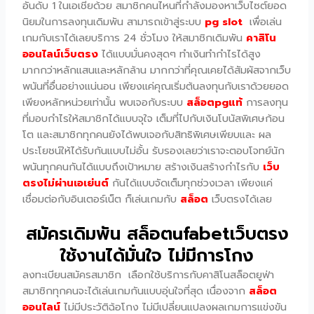
อันดับ 1 ในเอเชียด้วย สมาชิกคนไหนที่กำลังมองหาเว็บไซต์ยอด
นิยมในการลงทุนเดิมพัน สามารถเข้าสู่ระบบ
pg slot
เพื่อเล่น
เกมกับเราได้เลยบริการ 24 ชั่วโมง ให้สมาชิกเดิมพัน
คาสิโน
ออนไลน์เว็บตรง
ได้แบบมั่นคงสุดๆ ทำเงินทำกำไรได้สูง
มากกว่าหลักแสนและหลักล้าน มากกว่าที่คุณเคยได้สัมผัสจากเว็บ
พนันที่อื่นอย่างแน่นอน เพียงแค่คุณเริ่มต้นลงทุนกับเราด้วยยอด
เพียงหลักหน่วยเท่านั้น พบเจอกับระบบ
สล็อต
pg
แท้
การลงทุน
ที่มอบกำไรให้สมาชิกได้แบบจุใจ เต็มที่ไปกับเงินโบนัสพิเศษก้อน
โต และสมาชิกทุกคนยังได้พบเจอกับสิทธิพิเศษเพียบและ ผล
ประโยชน์ให้ได้รับกันแบบไม่อั้น รับรองเลยว่าเราจะตอบโจทย์นัก
พนันทุกคนกันได้แบบถึงเป้าหมาย สร้างเงินสร้างกำไรกับ
เว็บ
ตรงไม่ผ่านเอเย่นต์
กันได้แบบจัดเต็มทุกช่วงเวลา เพียงแค่
เชื่อมต่อกับอินเตอร์เน็ต ก็เล่นเกมกับ
สล็อต
เว็บตรงได้เลย
สมัครเดิมพัน สล็อตufabetเว็บตรง
ใช้งานได้มั่นใจ ไม่มีการโกง
ลงทะเบียนสมัครสมาชิก เลือกใช้บริการกับคาสิโนสล็อตยูฟ่า
สมาชิกทุกคนจะได้เล่นเกมกันแบบอุ่นใจที่สุด เนื่องจาก
สล็อต
ออนไลน์
ไม่มีประวัติฉ้อโกง ไม่มีเปลี่ยนแปลงผลเกมการแข่งขัน