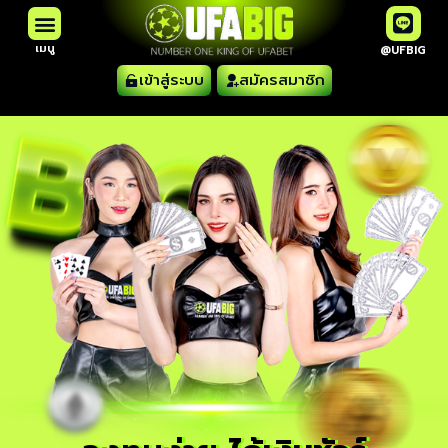
โปรโมชั่น
แทงบอล
สล็อตออนไลน์
ติดต่อเรา
เมนู
@UFBIG
เข้าสู่ระบบ
สมัครสมาชิก