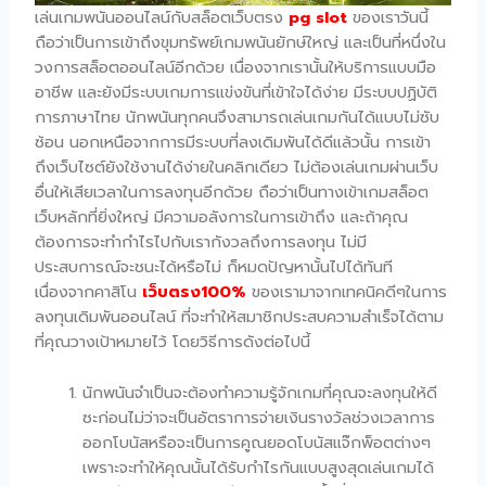
เล่นเกมพนันออนไลน์กับสล็อตเว็บตรง
pg slot
ของเราวันนี้
ถือว่าเป็นการเข้าถึงขุมทรัพย์เกมพนันยักษ์ใหญ่ และเป็นที่หนึ่งใน
วงการสล็อตออนไลน์อีกด้วย เนื่องจากเรานั้นให้บริการแบบมือ
อาชีพ และยังมีระบบเกมการแข่งขันที่เข้าใจได้ง่าย มีระบบปฏิบัติ
การภาษาไทย นักพนันทุกคนจึงสามารถเล่นเกมกันได้แบบไม่ซับ
ซ้อน นอกเหนือจากการมีระบบที่ลงเดิมพันได้ดีแล้วนั้น การเข้า
ถึงเว็บไซต์ยังใช้งานได้ง่ายในคลิกเดียว ไม่ต้องเล่นเกมผ่านเว็บ
อื่นให้เสียเวลาในการลงทุนอีกด้วย ถือว่าเป็นทางเข้าเกมสล็อต
เว็บหลักที่ยิ่งใหญ่ มีความอลังการในการเข้าถึง และถ้าคุณ
ต้องการจะทำกำไรไปกับเรากังวลถึงการลงทุน ไม่มี
ประสบการณ์จะชนะได้หรือไม่ ก็หมดปัญหานั้นไปได้ทันที
เนื่องจากคาสิโน
เว็บตรง
100%
ของเรามาจากเทคนิคดีๆในการ
ลงทุนเดิมพันออนไลน์ ที่จะทำให้สมาชิกประสบความสำเร็จได้ตาม
ที่คุณวางเป้าหมายไว้ โดยวิธีการดังต่อไปนี้
นักพนันจำเป็นจะต้องทำความรู้จักเกมที่คุณจะลงทุนให้ดี
ซะก่อนไม่ว่าจะเป็นอัตราการจ่ายเงินรางวัลช่วงเวลาการ
ออกโบนัสหรือจะเป็นการคูณยอดโบนัสแจ๊กพ็อตต่างๆ
เพราะจะทำให้คุณนั้นได้รับกำไรกันแบบสูงสุดเล่นเกมได้