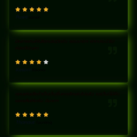
Puwit
sansin
มีหลายเกมให้เลือกเล่นดีครับ ชอบมากๆ ฝากประจำไม่
ค่อยมีปัญหา
Kesorn
Kaonoi
ตอนเล่นเสียถ้าเป็นเว็บอื่นคงเลิกเล่นไปแล้ว แต่เว็บนี้มีคืน
ยอดเสียให้ครับ ดีมากๆ
Thanaut
Tuunlinq