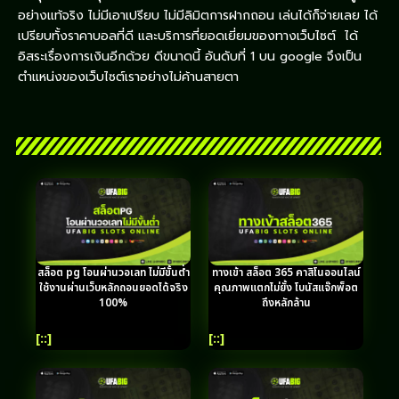
อย่างแท้จริง ไม่มีเอาเปรียบ ไม่มีลิมิตการฝากถอน เล่นได้ก็จ่ายเลย ได้
เปรียบทั้งราคาบอลที่ดี และบริการที่ยอดเยี่ยมของทางเว็บไซต์ ได้
อิสระเรื่องการเงินอีกด้วย ดีขนาดนี้ อันดับที่ 1 บน google จึงเป็น
ตำแหน่งของเว็บไซต์เราอย่างไม่ค้านสายตา
บทความคาสิโน
สล็อต pg โอนผ่านวอเลท ไม่มีขั้นต่ำ
ทางเข้า สล็อต 365 คาสิโนออนไลน์
ใช้งานผ่านเว็บหลักถอนยอดได้จริง
คุณภาพแตกไม่ยั้ง โบนัสแจ๊กพ็อต
100%
ถึงหลักล้าน
[::]
[::]