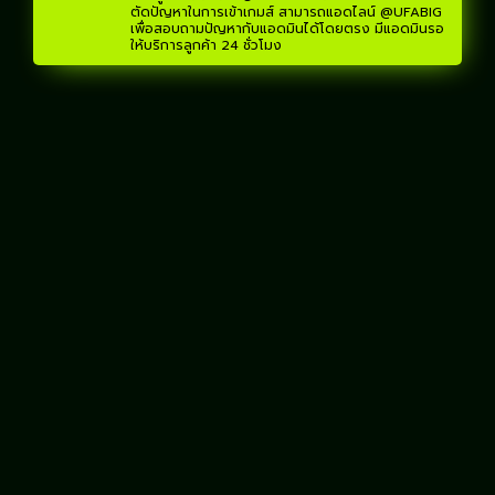
ตัดปัญหาในการเข้าเกมส์ สามารถแอดไลน์ @UFABIG
เพื่อสอบถามปัญหากับแอดมินได้โดยตรง มีแอดมินรอ
ให้บริการลูกค้า 24 ชั่วโมง