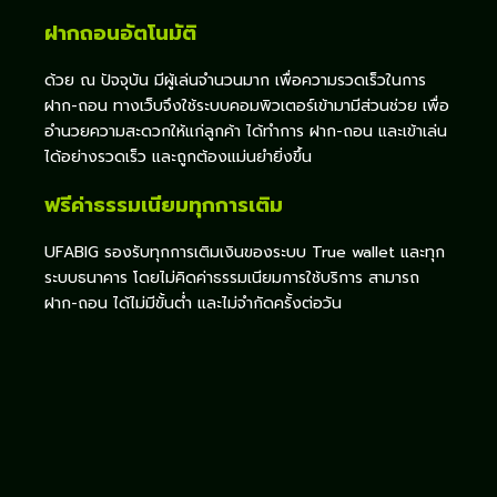
ฝากถอนอัตโนมัติ
ด้วย ณ ปัจจุบัน มีผู้เล่นจำนวนมาก เพื่อความรวดเร็วในการ
ฝาก-ถอน ทางเว็บจึงใช้ระบบคอมพิวเตอร์เข้ามามีส่วนช่วย เพื่อ
อำนวยความสะดวกให้แก่ลูกค้า ได้ทำการ ฝาก-ถอน และเข้าเล่น
ได้อย่างรวดเร็ว และถูกต้องแม่นยำยิ่งขึ้น
ฟรีค่าธรรมเนียมทุกการเติม
UFABIG รองรับทุกการเติมเงินของระบบ True wallet และทุก
ระบบธนาคาร โดยไม่คิดค่าธรรมเนียมการใช้บริการ สามารถ
ฝาก-ถอน ได้ไม่มีขั้นต่ำ และไม่จำกัดครั้งต่อวัน