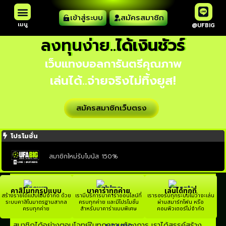
เข้าสู่ระบบ
สมัครสมาชิก
โปรโมชั่น
แทงบอล
สล็อตออนไลน์
ติดต่อเรา
เมนู
@UFBIG
ลงทุนง่าย..
ได้เงินชัวร์
เว็บแทงบอลการันตรีคุณภาพ
เล่นได้..จ่ายจริงไม่ทิ้งยูส!
สมัครสมาชิกเว็บตรง
โปรโมชั่น
สมาชิกใหม่รับโบนัส 150%
คาสิโนทุกรูปแบบ
บาคาร่าทุกค่าย
เล่นได้ทุกที่
UFABIG แทงบอลสเต็ป เดิมพัน กีฬา คาสิโน ครบ
สร้างรายได้แบบไม่มีจำกัด ด้วย
เรามีบริการบาคาร่าออนไลน์ที่
เรารองรับทุกระบบไม่ว่าจะเล่น
ระบบคาสิโนมาตรฐานสากล
ครบทุกค่าย และมีโปรโมชั่น
ผ่านสมาร์ทโฟน หรือ
วงจรมากที่สุดในไทย
ครบทุกค่าย
สำหรับบาคาร่าแบบพิเศษ
คอมพิวเตอร์ไม่จำกัด
UFABIG
เว็บพนันออนไลน์
ที่สามารถอำนวยความสะดวกให้
สมาชิกได้อย่างตอบโจทย์ในทุกความต้องการ เราได้สรรค์สร้าง