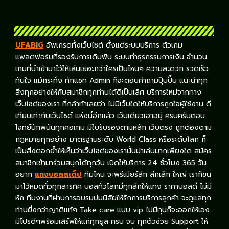
สนุกไปกับการเล่นพนัน แทงบอลสเต็ป
UFABIG
อัพเกรดทั้งเว็บไซต์ ตั้งแต่ระบบบริการ ตัวเกม
แพลตฟอร์มที่รองรับการเดิมพัน ระบบทำธุรกรรมการเงิน จำนวน
เกมที่นำเข้ามาไว้ให้เล่นเยอะกว่าใครเป็นไหนๆ ความสะดวก รวดเร็ว
ทันใจ แม้กระทั่ง ทักแชท Admin ก็จะตอบคำถามปุ๊บปั๊บ แนะนำทุก
สิ่งทุกอย่างให้กับสมาชิกทุกท่านได้ดีเป็นเลิศ บริการใหม่จากทาง
เว็บไซต์ของเรา ที่กล้าท้าเลยว่า ไม่มีเว็บใดให้บริการถูกใจผู้ใช้งาน ดี
เทียบเท่ากับเว็บไซต์ แห่งนี้อีกแล้ว เว็บเดียวเอาอยู่ ครบครันตอบ
โจทย์นักพนันทุกคอเกม มีใบรับรองตามหลัก เว็บตรง ถูกต้องตาม
กฎหมายทุกอย่าง มาตรฐานระดับ World Class หรือระดับโลก ก็
เป็นสิ่งตอกย้ำให้เห็นว่าเว็บไซต์ของเรานั้นน่าเล่นมากเพียงใด สมัคร
สมาชิกเข้ามาร่วมสนุกได้ทุกวัน เปิดให้บริการ 24 ชั่วโมง 365 วัน
อยาก
แทงบอลสเต็ป
ทีมไหน จะพรีเมียร์ลีก ลีกเล็ก ใหญ่ เราก็ขน
มาไว้หมดทั่วทุกสารทิศ บอลทั่วโลกมีทุกลีกให้แทง ราคาบอลดี ไม่มี
หัก ทีมงานที่ผ่านการอบรมบ่มนิสัยให้รักการบริการลูกค้า จะดูแลทุก
ท่านยิ่งกว่าญาติแท้ๆ Take care แบบ vip ไม่มีทุนก็จะออกให้เอง
มีโปรดีๆพร้อมเสิร์ฟให้แก่ทุกยูส ครบ จบ ทุกตัวช่วย Support ให้