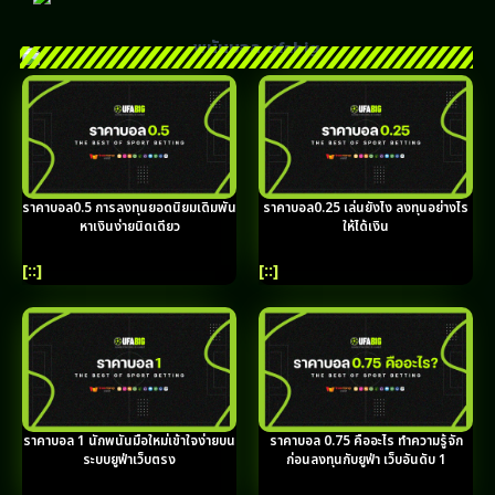
ราคาบอล0.5 การลงทุนยอดนิยมเดิมพัน
ราคาบอล0.25 เล่นยังไง ลงทุนอย่างไร
หาเงินง่ายนิดเดียว
ให้ได้เงิน
[::]
[::]
ราคาบอล 1 นักพนันมือใหม่เข้าใจง่ายบน
ราคาบอล 0.75 คืออะไร ทำความรู้จัก
ระบบยูฟ่าเว็บตรง
ก่อนลงทุนกับยูฟ่า เว็บอันดับ 1