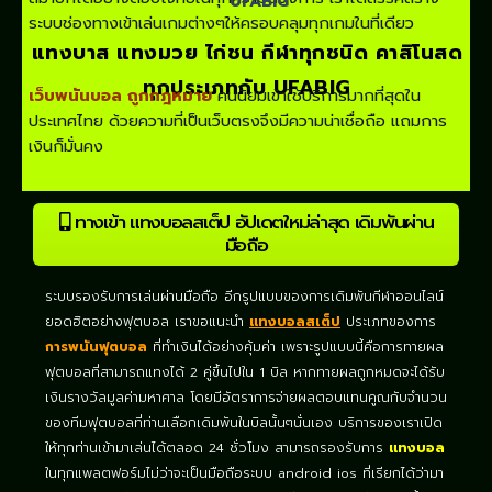
ระบบช่องทางเข้าเล่นเกมต่างๆให้ครอบคลุมทุกเกมในที่เดียว
แทงบาส แทงมวย ไก่ชน กีฬาทุกชนิด คาสิโนสด
ทุกประเภทกับ UFABIG
เว็บพนันบอล ถูกกฎหมาย
คนนิยมเข้าใช้บริการมากที่สุดใน
ประเทศไทย ด้วยความที่เป็นเว็บตรงจึงมีความน่าเชื่อถือ แถมการ
เงินก็มั่นคง
ทางเข้า แทงบอลสเต็ป อัปเดตใหม่ล่าสุด เดิมพันผ่าน
มือถือ
ระบบรองรับการเล่นผ่านมือถือ
อีกรูปแบบของการเดิมพันกีฬาออนไลน์
ยอดฮิตอย่างฟุตบอล เราขอแนะนำ
แทงบอลสเต็ป
ประเภทของการ
การพนันฟุตบอ
ล
ที่ทำเงินได้อย่างคุ้มค่า เพราะรูปแบบนี้คือการทายผล
ฟุตบอลที่สามารถแทงได้ 2 คู่ขึ้นไปใน 1 บิล หากทายผลถูกหมดจะได้รับ
เงินรางวัลมูลค่ามหาศาล โดยมีอัตราการจ่ายผลตอบแทนคูณกับจำนวน
ของทีมฟุตบอลที่ท่านเลือกเดิมพันในบิลนั้นๆนั่นเอง บริการของเราเปิด
ให้ทุกท่านเข้ามาเล่นได้ตลอด 24 ชั่วโมง สามารถรองรับการ
แทงบอล
ในทุกแพลตฟอร์มไม่ว่าจะเป็นมือถือระบบ android ios ที่เรียกได้ว่ามา