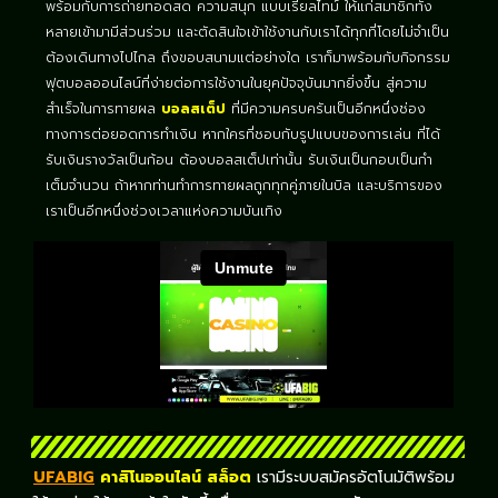
พร้อมกับการถ่ายทอดสด ความสนุก แบบเรียลไทม์ ให้แก่สมาชิกทั้ง
หลายเข้ามามีส่วนร่วม และตัดสินใจเข้าใช้งานกับเราได้ทุกที่โดยไม่จำเป็น
ต้องเดินทางไปไกล ถึงขอบสนามแต่อย่างใด เราก็มาพร้อมกับกิจกรรม
ฟุตบอลออนไลน์ที่ง่ายต่อการใช้งานในยุคปัจจุบันมากยิ่งขึ้น สู่ความ
สำเร็จในการทายผล
บอลสเต็ป
ที่มีความครบครันเป็นอีกหนึ่งช่อง
ทางการต่อยอดการทำเงิน หากใครที่ชอบกับรูปแบบของการเล่น ที่ได้
รับเงินรางวัลเป็นก้อน ต้องบอลสเต็ปเท่านั้น รับเงินเป็นกอบเป็นกำ
เต็มจำนวน ถ้าหากท่านทำการทายผลถูกทุกคู่ภายในบิล และบริการของ
เราเป็นอีกหนึ่งช่วงเวลาแห่งความบันเทิง
รวมค่ายคาสิโน
UFABIG
คาสิโนออนไลน์ สล็อต
เรามีระบบสมัครอัตโนมัติพร้อม