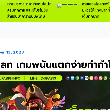
เรามีบริการบาคาร่าออนไลน์ที่
สายเสียงโชคต้องไ
ครบทุกค่าย และมีโปรโมชั่น
มีหวยให้แทงมากที่
สำหรับบาคาร่าแบบพิเศษ
เต็มทุกบาท
er 13, 2023
ลท เกมพนันแตกง่ายทำกำไร