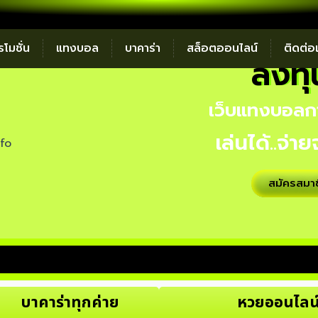
รโมชั่น
แทงบอล
บาคาร่า
สล็อตออนไลน์
ติดต่อ
ลงทุน
เว็บแทงบอลก
เล่นได้..จ่าย
สมัครสมาช
บาคาร่าทุกค่าย
หวยออนไลน