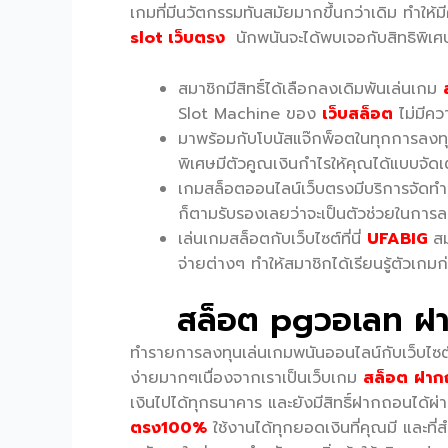
เกมที่มีนวัตกรรมทันสมัยมากขึ้นกว่าเดิม ทำให
slot
เว็บตรง
นักพนันจะได้พบเจอกับสิทธิพิเศษ
สมาชิกมีสิทธิ์ได้เลือกลงเดิมพันเล่นเกม
Slot Machine ของ
เว็บสล็อต
ไม่มีคว
มาพร้อมกับโบนัสแจ๊กพ็อตในทุกการลงทุ
พิเศษมีตัวคูณเงินกำไรให้คุณได้แบบจัดเต
เกมสล็อตออนไลน์เว็บตรงมีบริการจัดทำสู
ก็ตามรับรองเลยว่าจะเป็นตัวช่วยในการล
เล่นเกมสล็อตกับเว็บไซต์ที่นี่
UFABIG
สม
จ่ายต่างๆ ทำให้สมาชิกได้เรียนรู้ตัวเก
สล็อต pgวอเลท ฝาก
ทำรายการลงทุนเล่นเกมพนันออนไลน์กับเว็บไซ
ง่ายมากๆเนื่องจากเราเป็นเว็บเกม
สล็อต
ฝาก
เงินไปได้ทุกธนาคาร และยังมีสิทธิ์ฝากถอนได้ผ
ตรง
100%
ใช้งานได้ทุกยอดเงินที่คุณมี และที่