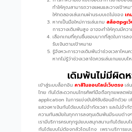
ทำให้คุณสามารถวางแผนและวางเป้าหมาย
ให้ทดลองเล่นเกมผ่านระบบเดโม่ของ
เก
หากเป็นมือใหม่การเล่นเกม
สล็อต
pg
เว
การวางเดิมพันสูง อาจจะทำให้คุณมีควา
เลือกเกมที่คุณชื่นชอบมากที่สุดในการ
รับเงินตามเป้าหมาย
รู้จังหวะการวางเดิมพันว่าช่วงเวลาไหน
หากไม่รู้ว่าช่วงเวลาใดควรเล่นเกมแบบไ
เดิมพันไม่มีผิด
เข้าสู่ระบบล็อกอิน
คาสิโนออนไลน์เว็บตรง
เล่
ไทย กันได้สะดวกบนโทรศัพท์มือถือทุกแพลตฟอร์ม
application ในการแข่งขันให้ซับซ้อนอีกด้วย เพ
แสวงหาเงินกันได้แบบไม่จำกัดเวลา และไม่จำกั
ความทันสมัยในทุกการลงทุนเดิมพันมีระบบต่างๆ 
เรามีบริการครบทุกรูปแบบสนุกสนานกันได้แบบไม่
กันได้แบบไม่ต้องกลัวโดนโกง เพราะบริการ