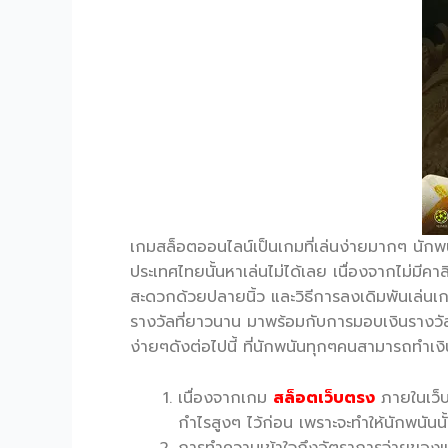
เกมสล็อตออนไลน์เป็นเกมที่เล่นง่ายมากๆ นักพ
ประเทศไทยนั้นหาเล่นไม่ได้เลย เนื่องจากไม่มีค
สะดวกด้วยปลายนิ้ว และวิธีการลงเดิมพันเล่
รางวัลที่ยาวนาน มาพร้อมกับการมอบเงินรางวัลท
ง่ายๆดังต่อไปนี้ ที่นักพนันทุกๆคนสามารถทำเงิ
เนื่องจากเกม
สล็อตเว็บตรง
ภายในเว็บ
กำไรสูงๆ ไว้ก่อน เพราะจะทำให้นักพนันน
การทำความเข้าใจถึงอัตราการจ่ายของแ