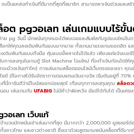
นี่ จะเป็นแหล่งทำเงินที่ดีมากที่สุดที่สมาชิก สามารถหาเงินด่วนและส
ล็อต pgวอเลท เล่นเกมแบบไร้ขั้น
ย pg วันนี้ นักพนันทุกคนจะได้พบเจอและสัมผัสกับรูปแบบใหม่ในการเ
วเลือกให้คุณลงเดิมพันกันแบบมากมาย ทั้งเกมมาแรงเกมยอดฮิต แล
ิมพันกันแบบถึงมือ คุ้มแบบนี้พลาดไม่ได้แล้ว เพียงแค่แจ้งเบอร์
กับการลงทุนในเกมตู้ Slot Machine โฉมใหม่ ที่จะทำเงินก้อนโตให้ค
าชิกจะมีวงเงินเท่าไหร่ การเล่นเกมสล็อตออนไลน์เว็บตรงของเรา คุณ
ไซต์ มีโอกาสได้รับอัตราการตอบแทนเงินรางวัล เริ่มต้นอยู่ที่ 70% 
ะที่นี่การันตีว่ามีโบนัสออกบ่อยสุดไ เกือบทุกการลงทุนคุณ
สล็อตว
น่นอน เล่นเกมกับ
UFABIG
ไม่มีคำว่าผิดหวัง มีแต่ได้กับได้ เป็นเ
gวอเลท เว็บแท้
ีจำนวนนักพนันเข้าเล่นมากที่สุด มีมากกว่า 2,000,000 ยูสเซอร์ต่อว
ทั้งชาวไทย และชาวต่างชาติ ซึ่งเราด้วยสูตรเกมพนันสล็อตที่ดีมากท