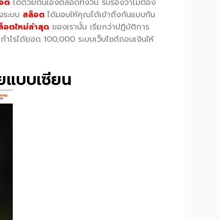
็อต
ได้ด้วยตนเองตลอดทั้งวัน รับรองว่าไม่ต้อง
ทางระบบ
สล็อต
ได้มอบให้คุณได้เข้าถึงกันแบบทัน
ล็อตใหม่ล่าสุด
ของเรานั้น เรียกว่าปฏิบัติการ
นกำไรได้ยอด 100,000 ระบบเว็บไซต์ถอนเงินให้
่ายแบบเซียน