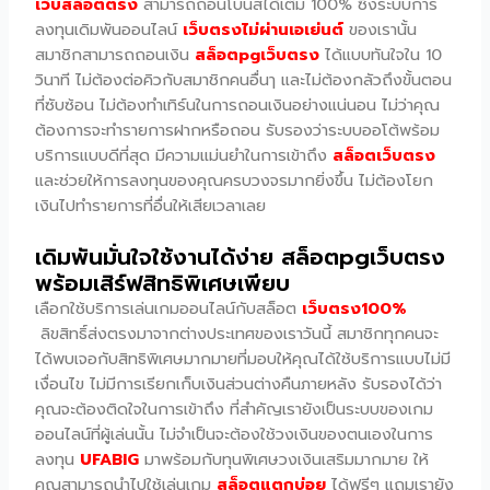
เว็บสล็อตตรง
สามารถถอนโบนัสได้เต็ม 100% ซึ่งระบบการ
ลงทุนเดิมพันออนไลน์
เว็บตรงไม่ผ่านเอเย่นต์
ของเรานั้น
สมาชิกสามารถถอนเงิน
สล็อต
pg
เว็บตรง
ได้แบบทันใจใน 10
วินาที ไม่ต้องต่อคิวกับสมาชิกคนอื่นๅ และไม่ต้องกลัวถึงขั้นตอน
ที่ซับซ้อน ไม่ต้องทำเทิร์นในการถอนเงินอย่างแน่นอน ไม่ว่าคุณ
ต้องการจะทำรายการฝากหรือถอน รับรองว่าระบบออโต้พร้อม
บริการแบบดีที่สุด มีความแม่นยำในการเข้าถึง
สล็อตเว็บตรง
และช่วยให้การลงทุนของคุณครบวงจรมากยิ่งขึ้น ไม่ต้องโยก
เงินไปทำรายการที่อื่นให้เสียเวลาเลย
เดิมพันมั่นใจใช้งานได้ง่าย สล็อตpgเว็บตรง
พร้อมเสิร์ฟสิทธิพิเศษเพียบ
เลือกใช้บริการเล่นเกมออนไลน์กับสล็อต
เว็บตรง
100%
ลิขสิทธิ์ส่งตรงมาจากต่างประเทศของเราวันนี้ สมาชิกทุกคนจะ
ได้พบเจอกับสิทธิพิเศษมากมายที่มอบให้คุณได้ใช้บริการแบบไม่มี
เงื่อนไข ไม่มีการเรียกเก็บเงินส่วนต่างคืนภายหลัง รับรองได้ว่า
คุณจะต้องติดใจในการเข้าถึง ที่สำคัญเรายังเป็นระบบของเกม
ออนไลน์ที่ผู้เล่นนั้น ไม่จำเป็นจะต้องใช้วงเงินของตนเองในการ
ลงทุน
UFABIG
มาพร้อมกับทุนพิเศษวงเงินเสริมมากมาย ให้
คุณสามารถนำไปใช้เล่นเกม
สล็อตแตกบ่อย
ได้ฟรีๆ แถมเรายัง