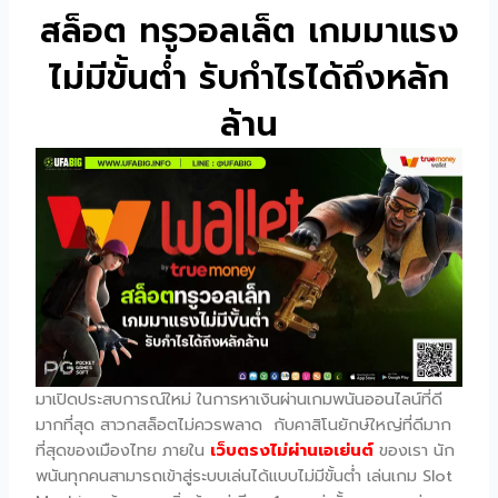
สล็อต ทรูวอลเล็ต เกมมาแรง
ไม่มีขั้นต่ำ รับกำไรได้ถึงหลัก
ล้าน
มาเปิดประสบการณ์ใหม่ ในการหาเงินผ่านเกมพนันออนไลน์ที่ดี
มากที่สุด สาวกสล็อตไม่ควรพลาด กับคาสิโนยักษ์ใหญ่ที่ดีมาก
ที่สุดของเมืองไทย ภายใน
เว็บตรงไม่ผ่านเอเย่นต์
ของเรา นัก
พนันทุกคนสามารถเข้าสู่ระบบเล่นได้แบบไม่มีขั้นต่ำ เล่นเกม Slot