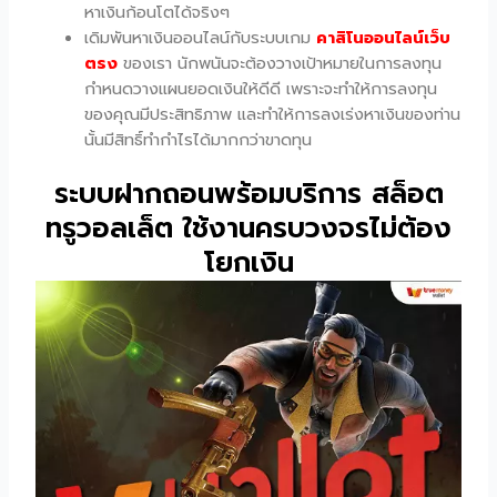
หาเงินก้อนโตได้จริงๆ
เดิมพันหาเงินออนไลน์กับระบบเกม
คาสิโนออนไลน์เว็บ
ตรง
ของเรา นักพนันจะต้องวางเป้าหมายในการลงทุน
กำหนดวางแผนยอดเงินให้ดีดี เพราะจะทำให้การลงทุน
ของคุณมีประสิทธิภาพ และทำให้การลงเร่งหาเงินของท่าน
นั้นมีสิทธิ์ทำกำไรได้มากกว่าขาดทุน
ระบบฝากถอนพร้อมบริการ สล็อต
ทรูวอลเล็ต ใช้งานครบวงจรไม่ต้อง
โยกเงิน