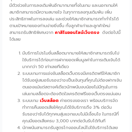
มีตัวช่วยในการลงเดิมพันอีกมากมายทั้งในเกม และนอกเกมให้
สมาชิกสามารถมีความสบายใจ ในทุกการลงทุนเดิมพัน เพิ่ม
ประสิทธิภาพในการลงเล่น และช่วยให้สมาชิกสามารถทำกำไรได้
ตามเป้าหมายของท่านง่ายยิ่งขึ้น ทั้งลูกค้าเก่าและลูกค้าใหม่
สามารถรับสิทธิพิเศษจาก
คาสิโนออนไลน์เว็บตรง
ดังต่อไปนี้
ได้เลย
มีบริการโปรโมชั่นสล็อตมากมายให้สมาชิกสามารถรับไป
ใช้บริการได้ก่อนการฝากยอดเพิ่มมูลค่าในการเติมเงินได้
มากกว่า 50 เท่าเลยทีเดียว
ระบบเกมการแข่งขันสล็อตเว็บตรงมีเครดิตฟรีให้สมาชิก
ได้รับอยู่เสมอรับรองว่าจะเป็นเงินทุนที่คุณไม่ต้องฝากเงิน
ตนเองแม้แต่สตางค์เดียวนักพนันงบน้อยไม่มีทุนในการ
เล่นเกมสล็อตจะต้องติดใจเครดิตฟรีของเว็บตรงแน่นอน
ระบบเกม
เว็บสล็อต
ค่ายตรงของเรา พร้อมบริการจัด
ทำการคืนยอดเสียให้คุณได้ใช้บริการถึง 3% ต่อวัน
รับรองว่ารับได้ทุกคนสุ่มแจกแบบไม่มีเงื่อนไข ในกรณีที่
คุณมียอดเสียครบ 3,000 บาทต่อวันรับได้ทันที
นักพนันสามารถรับสูตรโกงออนไลน์ไปใช้บริการได้เลย