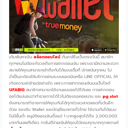
เดิมพันหาเงิน
สล็อตออนไลน์
กับคาสิโนเว็บตรงวันนี้ สมาชิก
ทุกๆคนไม่ต้องกังวลถึงการฝากถอนเงิน เพราะเรามีความสะดวก
สบายให้คุณสามารถเข้าถึงกันได้แบบเต็มที่ นักพนันทุกคน ไม่
จำเป็นจะต้องใช้บริการผ่านระบบแอดมินหรือ LINE OFFICIAL ให้
เกิดความล่าช้าแต่อย่างใด เพราะการฝากถอนเงินบนเว็บไซต์
UFABIG
สมาชิกสามารถใช้งานแบบออโต้ได้เลย การฝากถอน
ออโต้แน่นอนว่าทำรายการได้ไวไม่ต้องรอคอยนาน และ
pg slot
ยังสามารถทำรายการให้คุณกันได้ทุกช่วงเวลาตลอดทั้งวันอีก
ด้วย รองรับ Wallet และบัญชีธนาคารทั่วไทย ใช้งานกันได้แบบ
ไม่มีขั้นต่ำ อนุมัติยอดเงินตั้งแต่ 1 บาทสูงสุดได้ถึง 2,000,000
บาทกันเลยทีเดียว การันตีจ่ายเงินให้คุณได้ครบทุกบาททุกสตางค์