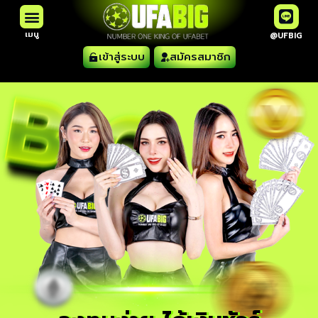
โปรโมชั่น
แทงบอล
สล็อตออนไลน์
ติดต่อเรา
เมนู
@UFBIG
เข้าสู่ระบบ
สมัครสมาชิก