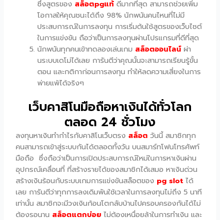
ซึ่งสูตรของ
สล็อต
pg
แท้
ดีมากที่สุด สามารถช่วยเพิ่ม
โอกาสให้คุณชนะได้ถึง 98% นักพนันคนไหนที่ไม่มี
ประสบการณ์ในการลงทุน การเริ่มต้นใช้สูตรของเว็บไซต์
ในการแข่งขัน ถือว่าเป็นการลงทุนผ่านโปรแกรมที่ดีที่สุด
นักพนันทุกคนเข้าทดลองเล่นเกม
สล็อตออนไลน์
ผ่า
นระบบเดโม่ได้เลย การันตีว่าคุณนั้นจะสามารถเรียนรู้ขั้น
ตอน และกติกาก่อนการลงทุน ทำให้ลดความเสี่ยงในการ
พ่ายแพ้ได้จริงๆ
เว็บคาสิโนมือถือหาเงินได้ทั่วโลก
ตลอด 24 ชั่วโมง
ลงทุนหาเงินทำกำไรกับคาสิโนเว็บตรง
สล็อต
วันนี้ สมาชิกทุก
คนสามารถเข้าสู่ระบบกันได้ตลอดทั้งวัน บนสมาร์ทโฟนโทรศัพท์
มือถือ ซึ่งถือว่าเป็นการเปิดประสบการณ์ใหม่ในการหาเงินผ่าน
อุปกรณ์เคลื่อนที่ ที่สร้างรายได้ของสมาชิกได้เสมอ หาเงินด่วน
สร้างเงินร้อนกับระบบเกมการแข่งขันสล็อตของ
pg slot
ได้
เลย การันตีว่าทุกการลงเดิมพันใช้เวลาในการลงทุนไม่ถึง 5 นาที
เท่านั้น สมาชิกจะมีวงเงินก้อนโตกลับบ้านไปครอบครองกันได้ไม่
ต้องรอนาน
สล็อตแตกบ่อย
ไม่ต้องเหนื่อยล้าในการทำเงิน และ