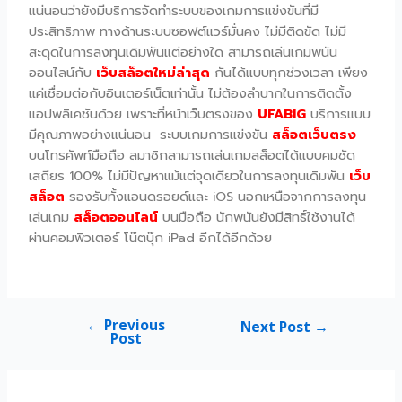
แน่นอนว่ายังมีบริการจัดทำระบบของเกมการแข่งขันที่มี
ประสิทธิภาพ ทางด้านระบบซอฟต์แวร์มั่นคง ไม่มีติดขัด ไม่มี
สะดุดในการลงทุนเดิมพันแต่อย่างใด สามารถเล่นเกมพนัน
ออนไลน์กับ
เว็บสล็อตใหม่ล่าสุด
กันได้แบบทุกช่วงเวลา เพียง
แค่เชื่อมต่อกับอินเตอร์เน็ตเท่านั้น ไม่ต้องลำบากในการติดตั้ง
แอปพลิเคชันด้วย เพราะที่หน้าเว็บตรงของ
UFABIG
บริการแบบ
มีคุณภาพอย่างแน่นอน ระบบเกมการแข่งขัน
สล็อตเว็บตรง
บนโทรศัพท์มือถือ สมาชิกสามารถเล่นเกมสล็อตได้แบบคมชัด
เสถียร 100% ไม่มีปัญหาแม้แต่จุดเดียวในการลงทุนเดิมพัน
เว็บ
สล็อต
รองรับทั้งแอนดรอยด์และ iOS นอกเหนือจากการลงทุน
เล่นเกม
สล็อตออนไลน์
บนมือถือ นักพนันยังมีสิทธิ์ใช้งานได้
ผ่านคอมพิวเตอร์ โน๊ตบุ๊ก iPad อีกได้อีกด้วย
←
Previous
Next Post
→
Post