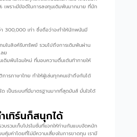
เพราะมีข้อดีในการลงทุนเดิมพันมากมาย ที่นัก
่า 300,000 เท่า ซึ่งถือว่าจะทำให้นักพนันมี
กมในลิงค์รับทรัพย์ รวมไปถึงการเดิมพันผ่าน
้เลย
ดิมพันโฉมใหม่ ที่มอบความตื่นเต้นท้าทายให้
การภาษาไทย ทำให้ผู้เล่นทุกคนเข้าถึงกันได้
ด เป็นระบบที่มีมาตรฐานมากที่สุดมันส์ มั่นใจได้
ำเทิร์นก็สนุกได้
รวบรวมเก็บโปรโมชั่นที่แจกให้ท่านกันแบบจัดหนัก
บคุ้มค่าโดยที่ไม่มีความเสี่ยงในการขาดทุน เรามี