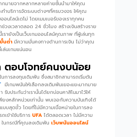
มากมายจากหลากหลายค่ายชั้นนำมาให้คุณ
ะทำบริการจัดระบบต่างๆที่ครบวงจร ให้คุณ
เกมออนไลน์เดโม่ โดยเมมเบอร์ของเราทุกคน
อทุกช่วงเวลาตลอด 24 ชั่วโมง สร้างเงินสร้างราย
ี้เรายังเป็นเว็บเกมออนไลน์คุณภาพ ที่ผู้เล่นทุก
ั้นต่ำ
มีความมั่นคงทางด้านการเงิน ไม่ว่าคุณ
่เล่นเกมแน่นอน
นต่ำ ตอบโจทย์คนงบน้อย
่ำในการลงทุนเดิมพัน ซึ่งสมาชิกสามารถเริ่มต้น
T
มีเกมพนันให้เลือกลงเดิมพันเยอะแยะมากมาย
ับประกันว่าเรานั้นได้ยกบ่อนคาสิโนมาไว้ให้
ียงหลักหน่วยเท่านั้น พบเจอกับความบันเทิงได้
บบสุดขั้ว โดยที่ไม่มีความเบื่อหน่ายในการลง
รถเข้าใช้บริการ
UFA
ได้ตลอดเวลา ไม่มีความ
อน ในกรณีที่คุณลงเดิมพัน
เว็บพนันออนไลน์