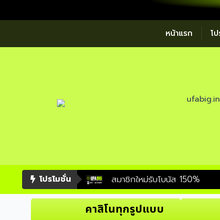
หน้าแรก
โป
สมาชิกใหม่รับโบนัส 150%
โปรโมชั่น
คาสิโนทุกรูปแบบ