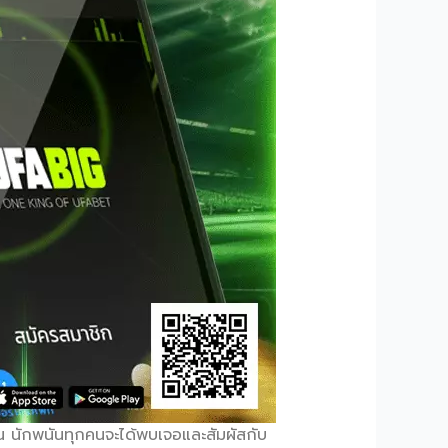
้น นักพนันทุกคนจะได้พบเจอและสัมผัสกับ