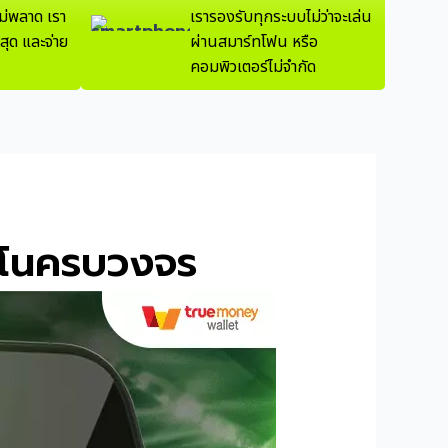
ม่พลาด เรา
เรารองรับทุกระบบไม่ว่าจะเล่น
สุด และจ่าย
ผ่านสมาร์ทโฟน หรือ
คอมพิวเตอร์ไม่จำกัด
สิโนครบวงจร