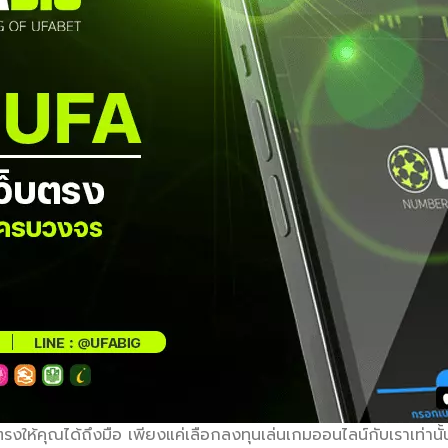
รงให้คุณได้ถึงมือ เพียงแค่เลือกลงทุนเล่นเกมออนไลน์กับเราเท่านั