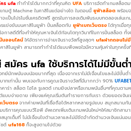
ัคร
ufa
ทำกำไรได้มากกว่าที่คุณคิด
UFA
บริการจัดทำเกมสล็อต
ล่นเกมตู้ Machine ในคาสิโนแต่อย่างใด ในตอนนี้
ยูฟ่าสล็อต
พร้อมจ
ม่ว่าจะเป็นโปรโมชั่นเครดิตฟรี สูตรในการลงเดิมพันระบบทดลองเล่น
รแข่งขันบนคาสิโนยูฟ่า ปั่นสล็อตกับ
ยูฟ่าเบทเว็บตรง
ได้ทุกเมื่
โอกาสดีดีที่จะทำให้คุณหาเงินได้ก้อนโตทุกวินาทีในการปั่นสล็อต ทั้งน
นันออนไลน์
ให้อัตราการจ่ายเงินรางวัลที่สูงสุดๆ
ufaฝากถอนไม่มีข
าสิโนยูฟ่า สามารถทำกำไรได้แบบพึงพอใจมีความคุ้มค่าในทุกครั้งที
่ สมัคร ufa ใช้บริการได้ไม่มีขั้
ทย์นักพนันงบน้อยมากที่สุด เนื่องจากเราไม่มีเงื่อนไขและไม่มีขั้นต
าทเท่านั้น พบเจอกับการคูณเงินรางวัลที่มีมากกว่า 90%
UFABE
าร่า สล็อต ไฮโล รูเลตต์ เกมยิงปลาหรือเกมพนันอื่นๆที่คุณตามหา ร
ด้แบบง่ายดาย เพียงแค่คุณเริ่มต้นทำรายการกับเรา ด้วยยอดเงินเพ
บทเว็บตรง
จากค่ายพนันที่เชื่อถือได้หลากหลายรูปแบบ สนุกสนานกันแ
อมบริการคุณแบบวีไอพี อัพเดทเพิ่มเติมเกมพนันใหม่ๆให้สมาชิกสามา
นุกเต็มที่ ไม่มีเงื่อนไขด้านเวลาและไม่มีขีดจำกัดด้านวงเงินแน่น
ไซต์
ufa168
ก็จะสูงตามไปด้วย