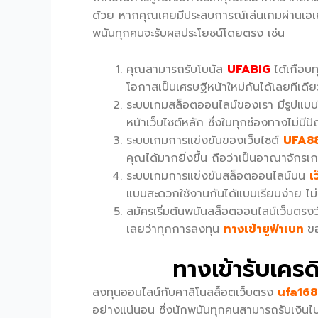
ด้วย หากคุณเคยมีประสบการณ์เล่นเกมผ่านเอเย่
พนันทุกคนจะรับผลประโยชน์โดยตรง เช่น
คุณสามารถรับโบนัส
UFABIG
ได้เกือบ
โอกาสเป็นเศรษฐีหน้าใหม่กันได้เลยทีเดีย
ระบบเกมสล็อตออนไลน์ของเรา มีรูปแบบในก
หน้าเว็บไซต์หลัก ซึ่งในทุกช่องทางไม่มีป
ระบบเกมการแข่งขันของเว็บไซต์
UFA8
คุณได้มากยิ่งขึ้น ถือว่าเป็นอาณาจักร
ระบบเกมการแข่งขันสล็อตออนไลน์บน
เ
แบบสะดวกใช้งานกันได้แบบเรียบง่าย ไ
สมัครเริ่มต้นพนันสล็อตออนไลน์เว็บตรงวัน
เลยว่าทุกการลงทุน
ทางเข้ายูฟ่าเบท
ขอ
ทางเข้ารับเครดิ
ลงทุนออนไลน์กับคาสิโนสล็อตเว็บตรง
ufa16
อย่างแน่นอน ซึ่งนักพนันทุกคนสามารถรับเงินไ