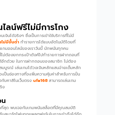
ไลน์ฟรีไม่มีการโกง
ได้จริงๆ ซึ่งเป็นการเข้าใช้บริการที่ไม่มี
ม่มีขั้นต่ำ
ทำรายการได้แบบอัตโนมัติโดยที่
นเกมออนไลน์ของเราวันนี้ นักพนันทุกคน
ี่ไม่ต้องยกกระเป๋าตังค์ไปทำรายการฝากถอนที่
้อีกด้วย ในการฝากถอนของสมาชิก ไม่ต้อง
้นสมบูรณ์ เล่นเกมได้วงเงินหลักแสนจ่ายเต็มหลัก
ป็นช่องทางที่จะเพิ่มความคุ้มค่าสำหรับการปั่น
งกับคาสิโนเว็บตรง
ufa168
สามารถเล่นเกม
ริง
อน
ที่สุด พบเจอกับเกมพนันสล็อตที่มีคุณสมบัติ
งรับสมาร์ทโฟนทุกแพลตฟอร์มในการเข้าถึงได้อีก