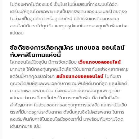
ไม่ต้องฝากไม่ต้องแชร์ เป็นโปรโมชั่นเสริมที่ทางระบบได้จัด
เตรียมให้คุณโดยเฉพาะ และเป็นสิทธิพิเศษของเมมเบอร์โดยตรง
ไม่ว่าจะเป็นลูกค้าเก่าหรือลูกค้าใหม่ มีสิทธ์รับเครดิตแทงบอล
ออนไลน์กับเราได้ทุกวัน และทุกรูปแบบในการลงทุนเดิมพันอย่าง
แน่นอน
ข้อดีของการเลือกสมัคร แทงบอล ออนไลน์
กับคาสิโนเกมแห่งนี้
โลกออนไลน์ปัจจุบัน มีการจัดเตรียม
เว็บแทงบอลออนไลน์
มากมาย ให้นักลงทุนทุกคนได้เลือกใช้บริการกันอย่างหลากหลาย
แต่วันนี้หากคุณเปิดใจมา
สมัครแทงบอลออนไลน์
ไปกับเรา
คุณจะได้สัมผัสและพบเจอกับการเดิมพันให้ดีมากที่สุด และมีข้อดี
มากมายหลายหลายด้าน ที่จะตอบโจทย์นักพนันทุกเพศทุกวัย
แน่นอนว่าการเลือกเว็บไซต์ในการลงเดิมพัน ถือว่าเป็นปัจจัย
สำคัญมากๆ ในส่วนของการลงทุนทุกการแข่งขัน และเราเป็นเว็บ
ตรงที่มีมาตรฐานระดับสากล ดังนั้นคุณจึงไม่ควรพลาด ในการ
ลงเดิมพันกับคาสิโนออนไลน์ของเราที่นี่ มาพร้อมกับความโดด
เด่นมากมาย เช่น