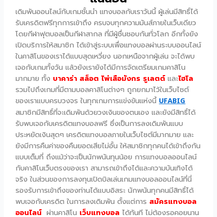
เดิมพันออนไลน์กับเกมชั้นนำ แทงบอลกับเราวันนี้ ผู้เล่นมีสิทธิ์ได้
รับเครดิตฟรีทุกการเข้าถึง ครบจบทุกความมันส์ภายในเว็บเดียว
โดยกีฬาฟุตบอลเป็นกีฬาสากล ที่มีผู้ชื่นชอบกันทั่วโลก อีกทั้งยัง
เปิดบริการให้สมาชิก ได้เข้าสู่ระบบเพื่อแทงบอลผ่านระบบออนไลน์
ในคาสิโนของเราได้แบบสุดเหวี่ยง นอกเหนือจากผู้เล่น จะได้พบ
เจอกับเกมทั้งวัน แล้วยังเรายังได้มีการจัดเตรียมเกมคาสิโน
มากมาย ทั้ง
บาคาร่า
สล็อต ไพ่เสือมังกร รูเลตต์
และ
ไฮโล
รวมไปถึงเกมที่มีตามบอลคาสิโนต่างๆ ถูกยกมาไว้ในเว็บไซต์
ของเราแบบครบวงจร ในทุกเกมการแข่งขันแห่งนี้
UFABIG
สมาชิกมีสิทธิ์ที่จะเดิมพันด้วยวงเงินของตนเอง และยังมีสิทธิ์ได้
รับพบเจอกับเครดิตแทงบอลฟรี ซึ่งเป็นการลงเดิมพันแบบ
ประหยัดเงินสุดๆ เครดิตแทงบอลภายในเว็บไซต์มีมากมาย และ
ยังมีการคืนค่าของคืนยอดเสียไม่อั้น ให้สมาชิกทุกคนได้เข้าถึงกัน
แบบเต็มที่ ถึงแม้ว่าจะเป็นนักพนันทุนน้อย การแทงบอลออนไลน์
กับคาสิโนเว็บตรงของเรา สามารถเข้าถึงได้และความบันเทิงได้
จริง ในส่วนของการลงทุนเปิดบิลเล่นเกมแทงบอลออนไลน์ที่นี่
รองรับการเข้าถึงของท่านได้แบบอิสระ นักพนันทุกคนมีสิทธิ์ได้
พบเจอกับเครดิต ในการลงเดิมพัน ตั้งแต่การ
สมัครแทงบอล
ออนไลน์
ผ่านคาสิโน
เว็บแทงบอล
ได้ทันที ไม่ต้องรอคอยนาน