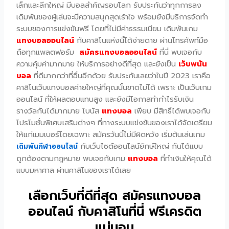
เล็กและลีกใหญ่ มีบอลสำคัญรอบโลก รับประกันว่าทุกการลง
เดิมพันของผู้เล่นจะมีความสนุกสุดเร้าใจ พร้อมยังมีบริการจัดทำ
ระบบของการแข่งขันฟรี โดยที่ไม่มีค่าธรรมเนียม เดิมพันเกม
แทงบอลออนไลน์
กับคาสิโนแห่งนี้ได้ง่ายดาย ผ่านโทรศัพท์มือ
ถือทุกแพลตฟอร์ม
สมัครแทงบอลออนไลน์
ที่นี่ พบเจอกับ
ความคุ้มค่ามากมาย ให้บริการอย่างดีที่สุด และยังเป็น
เว็บพนัน
บอล
ที่ดีมากกว่าที่อื่นอีกด้วย รับประกันเลยว่าในปี 2023 เราคือ
คาสิโนเว็บแทงบอลค่ายใหญ่ที่คุณนั้นขาดไม่ได้ เพราะ เป็นเว็บเกม
ออนไลน์ ที่ให้ผลตอบแทนสูง และยังมีโอกาสทำกำไรรับเงิน
รางวัลกันได้มากมาย โบนัส
แทงบอล
เพียบ มีสิทธิ์ได้พบเจอกับ
โปรโมชั่นพิเศษเสริมต่างๆ ที่ทางระบบแข่งขันของเราได้จัดเตรียม
ให้แก่เมมเบอร์โดยเฉพาะ สมัครวันนี้ไม่มีผิดหวัง เริ่มต้นเล่นเกม
กับเว็บไซต์ออนไลน์ยักษ์ใหญ่ กันได้แบบ
เดิมพันกีฬาออนไลน์
ถูกต้องตามกฎหมาย พบเจอกับเกม
แทงบอล
ที่ทำเงินให้คุณได้
แบบมหาศาล ผ่านคาสิโนของเราได้เลย
เลือกเว็บที่ดีที่สุด สมัครแทงบอล
ออนไลน์ กับคาสิโนที่นี่ ฟรีเครดิต
แน่นอน