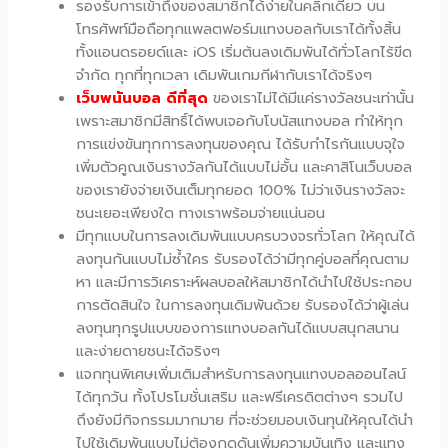
รองรับการเข้าถึงของสมาชิกได้ง่ายในคลิกเดียว บน
โทรศัพท์มือถือทุกแพลตฟอร์มแทงบอลกับเราได้ทั้งสิ้น
ทั้งแอนดรอยด์และ iOS เริ่มต้นลงเดิมพันได้ทั่วโลกไร้ขีด
จำกัด ทุกที่ทุกเวลา เดิมพันเกมกีฬากับเราได้จริงๆ
เว็บพนันบอล ดีที่สุด
ของเราไม่ได้มีแค่รางวัลชนะเท่านั้น
เพราะสมาชิกมีสิทธิ์ได้พบเจอกับโบนัสแทงบอล ทำให้ทุก
การแข่งขันทุกการลงทุนของคุณ ได้รับกำไรกันแบบจุใจ
เพิ่มตัวคูณเงินรางวัลกันได้แบบไม่อั้น และคาสิโนเว็บบอล
ของเรายังจ่ายเงินเต็มทุกยอด 100% ไม่ว่าเงินรางวัลจะ
ชนะเยอะเพียงใด ทางเราพร้อมจ่ายแน่นอน
มีทุกแบบในการลงเดิมพันแบบครบวงจรทั่วโลก ให้คุณได้
ลงทุนกันแบบไม่ซ้ำใคร รับรองได้ว่ามีทุกคู่บอลที่คุณตาม
หา และมีการวิเคราะห์ผลบอลให้สมาชิกได้นำไปใช้ประกอบ
การตัดสินใจ ในการลงทุนเดิมพันด้วย รับรองได้ว่าผู้เล่น
ลงทุนทุกรูปแบบของการแทงบอลกันได้แบบสนุกสนาน
และง่ายดายชนะได้จริงๆ
แจกทุนพิเศษเพิ่มเติมสำหรับการลงทุนแทงบอลออนไลน์
ได้ทุกวัน ทั้งโปรโมชั่นเสริม และฟรีเครดิตต่างๆ รวมไป
ถึงยังมีกิจกรรมมากมาย ที่จะช่วยมอบเงินทุนให้คุณได้นำ
ไปใช้เดิมพันแบบไม่ต้องกดดันเพิ่มความบันเทิง และแทง