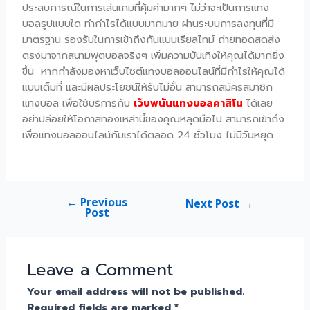
ประสบการณ์ในการเล่นเกมที่คุ้มค่ามากๆ ไม่ว่าจะเป็นการแทง
บอลรูปแบบใด ทำกำไรได้แบบมากมาย ผ่านระบบการลงทุนที่มี
มาตรฐาน รองรับในการเข้าถึงกันแบบเรียลไทม์ ถ่ายทอดสดส่ง
ตรงมาจากสนามฟุตบอลจริงๆ เพิ่มความบันเทิงให้คุณได้มากยิ่ง
ขึ้น หากกำลังมองหาเว็บไซต์แทงบอลออนไลน์ที่มีกำไรให้คุณได้
แบบเต็มที่ และมีผลประโยชน์ให้รับไม่อั้น สามารถสมัครสมาชิก
แทงบอล เพื่อใช้บริการกับ
เว็บพนันแทงบอลคาสิโน
ได้เลย
อย่าปล่อยให้โอกาสทองเหล่านี้ของคุณหลุดมือไป สามารถเข้าถึง
เพื่อแทงบอลออนไลน์กับเราได้ตลอด 24 ชั่วโมง ไม่มีวันหยุด
←
Previous
Next Post
→
Post
Leave a Comment
Your email address will not be published.
Required fields are marked
*