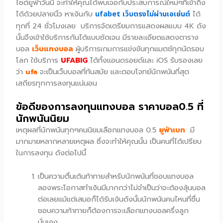
ไซต์ยูฟ่าวันนี้ จะทำให้คุณได้พบเจอกับประสบการณ์ใหม่ๆที่เข้าถึง
ได้ด้วยปลายนิ้ว หาเงินกับ
ได้
ufabet
เว็บตรงไม่ผ่านเอเย่นต์
ทุกที่ 24 ชั่วโมงเลย บริการจัดเตรียมการแสดงผลแบบ 4K ดัง
นั้นจึงเข้าใช้บริการกันได้แบบชัดเจน มีรายละเอียดแสดงตาราง
บอล
เว็บแทงบอล
ผู้บริการเกมการแข่งขันทุกแมตช์ทุกนัดรอบ
โลก ใช้บริการ
UFABIG
ได้ทั้งแอนดรอยด์และ iOS รับรองเลย
ว่า
ufa
จะเป็นเว็บบอลที่ทันสมัย และตอบโจทย์นักพนันที่สุด
เสถียรทุกการลงทุนแน่นอน
ข้อดีของการลงทุนแทงบอล ราคาบอล0.5 ที่
นักพนันนิยม
เหตุผลที่นักพนันทุกๆคนนิยมเลือกแทงบอล 0.5
ยูฟ่าเบท
มี
มากมายหลากหลายเหตุผล ซึ่งจะทำให้คุณนั้น เป็นคนที่ได้เปรียบ
ในการลงทุน ดังต่อไปนี้
เป็นความตื่นเต้นท้าทายสำหรับนักพนันที่ชอบแทงบอล
ลองพระโอกาสทำเงินมีมากกว่าไม่จำเป็นว่าจะต้องลุ้นบอล
ต่อเลยแม้แต่เสมอก็ได้รับเงินดังนั้นนักพนันคนไหนที่ชื่น
ชอบความท้าทายก็ต้องการจะเลือกแทงบอลครึ่งลูก
นั่นเอง