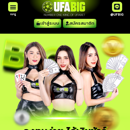
โปรโมชั่น
แทงบอล
สล็อตออนไลน์
ติดต่อเรา
เมนู
@UFBIG
เข้าสู่ระบบ
สมัครสมาชิก