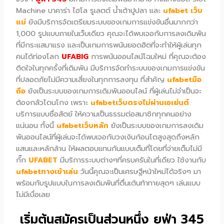
Machine บาคาร่า ไฮโล รูเลตต์ น้ำเต้าปูปลา และ
ufabet เว็บ
แม่
ยังมีบริการจัดเตรียมระบบของเกมการแข่งขันอื่นมากกว่า
1,000 รูปแบบภายในเว็บเดียว คุณจะได้พบเจอกับการลงเดิมพัน
ที่มีกระแสมาแรง และเป็นเกมการพนันยอดฮิตที่จะทำให้ผู้เล่นทุก
คนได้ท่องโลก
UFABIG
การพนันออนไลน์โฉมใหม่ ที่คุณจะต้อง
ติดใจในทุกครั้งที่เดิมพัน มีบริการจัดทำระบบของเกมการแข่งขัน
ที่ปลอดภัยไม่มีความเสี่ยงในทุกการลงทุน ที่สำคัญ
ufabetมือ
ถือ
ยังเป็นระบบของเกมการเดิมพันออนไลน์ ที่ผู้เล่นไม่จำเป็นจะ
ต้องกลัวโดนโกง เพราะ
ufabetเว็บตรงไม่ผ่านเอเย่นต์
บริการแบบซื่อสัตย์ ให้ความเป็นธรรมต่อสมาชิกทุกคนอย่าง
แน่นอน ทั้งนี้
ufabetเว็บหลัก
ยังเป็นระบบของเกมการลงเดิม
พันออนไลน์ที่ผู้เล่นจะได้พบเจอกับวงเงินก้อนโตสูงสุดถึงหลัก
แสนและหลักล้าน ให้ผลตอบแทนกันแบบเต็มที่โดยที่จ่ายเต็มไม่มี
กั๊ก
UFABET
มีบริการระบบต่างๆที่ครบครันในที่เดียว ใช้งานกับ
ufabetทางเข้าเล่น
วันนี้คุณจะเป็นเศรษฐีหน้าใหม่ได้จริงๆ มา
พร้อมกับรูปแบบในการลงเดิมพันที่ตื่นเต้นท้าทายสุดๆ เล่นแบบ
ไม่มีเบื่อเลย
เริ่มต้นสมัครเป็นส่วนหนึ่ง ยูฟ่า 345