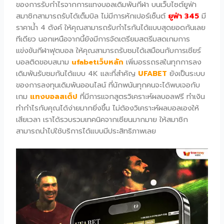
ของการรับกำไรจากการแทงบอลเดิมพันกีฬา บนเว็บไซต์ยูฟ่า
สมาชิกสามารถรับได้เต็มบิล ไม่มีการหักเปอร์เซ็นต์
ยูฟ่า 345
มี
ราคาน้ำ 4 ตังค์ ให้คุณสามารถรับกำไรกันได้แบบสุดยอดกันเลย
ทีเดียว นอกเหนือจากนี้ยังมีการจัดเตรียมสตรีมสดเกมการ
แข่งขันกีฬาฟุตบอล ให้คุณสามารถรับชมได้เสมือนกับการเชียร์
บอลติดขอบสนาม
ufabetเว็บหลัก
เพิ่มอรรถรสในทุกการลง
เดิมพันรับชมกันได้แบบ 4K และที่สำคัญ
UFABET
ยังเป็นระบบ
ของการลงทุนเดิมพันออนไลน์ ที่นักพนันทุกคนจะได้พบเจอกับ
เกม
แทงบอลสเต็ป
ที่มีการแจกสูตรวิเคราะห์ผลบอลฟรี ทำเงิน
ทำกำไรกับคุณได้ง่ายมากยิ่งขึ้น ไม่ต้องวิเคราะห์ผลบอลเองให้
เสียเวลา เราได้รวบรวมเทคนิคจากเซียนมากมาย ให้สมาชิก
สามารถนำไปใช้บริการได้แบบมีประสิทธิภาพเลย