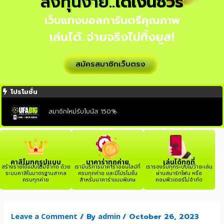
ลงทุนง่าย..
ได้เงินชัวร์
เว็บแทงบอลการันตรีคุณภาพ
เล่นได้..จ่ายจริงไม่ทิ้งยูส!
สมัครสมาชิกเว็บตรง
โปรโมชั่น
สมาชิกใหม่รับโบนัส 150%
คาสิโนทุกรูปแบบ
บาคาร่าทุกค่าย
เล่นได้ทุกที่
สร้างรายได้แบบไม่มีจำกัด ด้วย
เรามีบริการบาคาร่าออนไลน์ที่
เรารองรับทุกระบบไม่ว่าจะเล่น
ระบบคาสิโนมาตรฐานสากล
ครบทุกค่าย และมีโปรโมชั่น
ผ่านสมาร์ทโฟน หรือ
ครบทุกค่าย
สำหรับบาคาร่าแบบพิเศษ
คอมพิวเตอร์ไม่จำกัด
/ By
/
October 26, 2023
Leave a Comment
admin