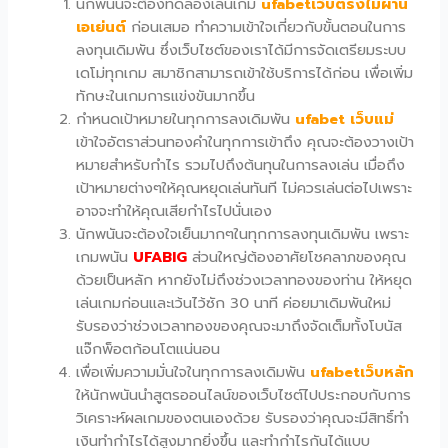
นักพนันจะต้องทดลองเล่นเกม
ufabetเว็บตรงไม่ผ่าน
เอเย่นต์
ก่อนเสมอ ทำความเข้าใจเกี่ยวกับขั้นตอนในการ
ลงทุนเดิมพัน ซึ่งเว็บไซต์ของเราได้มีการจัดเตรียมระบบ
เดโม่ทุกเกม สมาชิกสามารถเข้าใช้บริการได้ก่อน เพื่อเพิ่ม
ทักษะในเกมการแข่งขันมากขึ้น
กำหนดเป้าหมายในทุกการลงเดิมพัน
ufabet เว็บแม่
เข้าใจอัตราส่วนทองคำในทุกการเข้าถึง คุณจะต้องวางเป้า
หมายสำหรับกำไร รวมไปถึงต้นทุนในการลงเล่น เมื่อถึง
เป้าหมายต่างๆให้คุณหยุดเล่นทันที ไม่ควรเล่นต่อไปเพราะ
อาจจะทำให้คุณเสียกำไรไปนั่นเอง
นักพนันจะต้องใจเย็นมากๆในทุกการลงทุนเดิมพัน เพราะ
เกมพนัน
UFABIG
ส่วนใหญ่ต้องอาศัยโชคลาภของคุณ
ด้วยเป็นหลัก หากยังไม่ถึงช่วงเวลาทองของท่าน ให้หยุด
เล่นเกมก่อนและเว้นไว้ซัก 30 นาที ค่อยมาเดิมพันใหม่
รับรองว่าช่วงเวลาทองของคุณจะมาถึงจัดเต็มทั้งโบนัส
แจ๊กพ็อตก้อนโตแน่นอน
เพื่อเพิ่มความมั่นใจในทุกการลงเดิมพัน
ufabetเว็บหลัก
ให้นักพนันนำสูตรออนไลน์ของเว็บไซต์ไปประกอบกับการ
วิเคราะห์ผลเกมของตนเองด้วย รับรองว่าคุณจะมีสิทธิ์ทำ
เงินทำกำไรได้สูงมากยิ่งขึ้น และทำกำไรกันได้แบบ