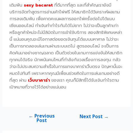
เดิมพัน
sexy bacarat
ที่ดีมากที่สุด และที่สำคัญเรายังมี
บริการจัดทำสูตรการอ่านเค้าไพ่ฟรี ให้สมาชิกได้วิเคราะห์ผลเกม
การลงเดิมพัน เพื่อคาดคะเนผลการออกไพ่ครั้งต่อไปได้แบบ
เซียนออนไลน์ ทำเงินทำกำไรกันได้ไม่ยาก ไม่ว่าจะเป็นลูกค้าเก่า
หรือลูกค้าใหม่จะไม่มีลิมิตในการเข้าใช้บริการ สองสิทธิพิเศษเหล่า
นี้ แน่นอนคุณจะมีโอกาสต่อยอดเงินทุนได้แบบมหาศาล ไม่ว่าจะ
เป็นการทดลองเล่นเกมผ่านระบบเดโม่ สูตรออนไลน์ จะเป็นการ
คิดค้นมาอย่างชาญฉลาด เป็นตัวช่วยในเกมการแข่งขันให้สมาชิก
ทุกคนได้จริง นักพนันคนไหนที่กำลังกังวลเรื่องการลงทุน กลัว
ว่าจะไม่ประสบความสำเร็จในการแทงบาคาร่าเว็บตรง ปัญหานั้นจะ
หมดไปทันที เพราะหากคุณมีเพื่อนช่วยคิดในการเล่นเกมอย่างดี
ที่สุด ผ่าน
เว็บบาคาร่า
ของเรา คุณก็มีสิทธิ์ได้รับเงินกำไรตาม
เป้าหมายที่วางไว้ได้อย่างแน่นอน
←
Previous
Next Post
→
Post