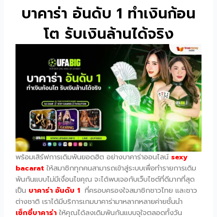
บาคาร่า อันดับ 1 ทำเงินก้อน
โต รับเงินล้านได้จริง
พร้อมเสิร์ฟการเดิมพันยอดฮิต อย่างบาคาร่าออนไลน์
sexy
bacarat
ให้สมาชิกทุกคนสามารถเข้าสู่ระบบเพื่อทำรายการเดิม
พันกันแบบไม่มีเงื่อนไขคุณ จะได้พบเจอกับเว็บไซต์ที่ดีมากที่สุด
เป็น
บาคาร่า
อันดับ
1
ที่ครอบครองใจสมาชิกชาวไทย และชาว
ต่างชาติ เราได้มีบริการเกมบาคาร่ามาหลากหลายค่ายชั้นนำ
เซ็กซี่บาคาร่า
ให้คุณได้ลงเดิมพันกันแบบจุใจตลอดทั้งวัน