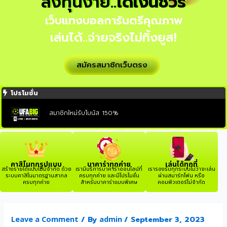
ลงทุนง่าย..
ได้เงินชัวร์
เว็บแทงบอลการันตรีคุณภาพ
เล่นได้..จ่ายจริงไม่ทิ้งยูส!
สมัครสมาชิกเว็บตรง
โปรโมชั่น
สมาชิกใหม่รับโบนัส 150%
คาสิโนทุกรูปแบบ
บาคาร่าทุกค่าย
เล่นได้ทุกที่
สร้างรายได้แบบไม่มีจำกัด ด้วย
เรามีบริการบาคาร่าออนไลน์ที่
เรารองรับทุกระบบไม่ว่าจะเล่น
ระบบคาสิโนมาตรฐานสากล
ครบทุกค่าย และมีโปรโมชั่น
ผ่านสมาร์ทโฟน หรือ
ครบทุกค่าย
สำหรับบาคาร่าแบบพิเศษ
คอมพิวเตอร์ไม่จำกัด
/ By
/
September 3, 2023
Leave a Comment
admin