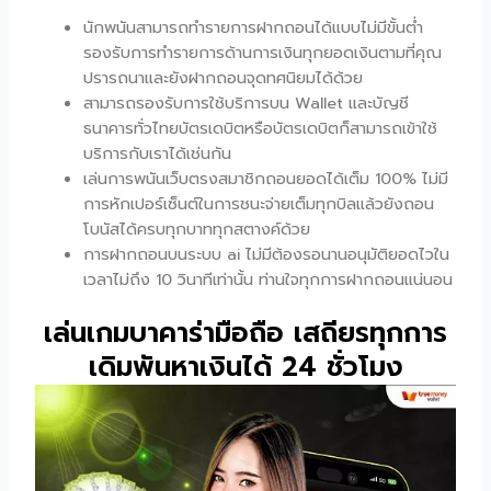
นักพนันสามารถทำรายการฝากถอนได้แบบไม่มีขั้นต่ำ
รองรับการทำรายการด้านการเงินทุกยอดเงินตามที่คุณ
ปรารถนาและยังฝากถอนจุดทศนิยมได้ด้วย
สามารถรองรับการใช้บริการบน Wallet และบัญชี
ธนาคารทั่วไทยบัตรเดบิตหรือบัตรเดบิตก็สามารถเข้าใช้
บริการกับเราได้เช่นกัน
เล่นการพนันเว็บตรงสมาชิกถอนยอดได้เต็ม 100% ไม่มี
การหักเปอร์เซ็นต์ในการชนะจ่ายเต็มทุกบิลแล้วยังถอน
โบนัสได้ครบทุกบาททุกสตางค์ด้วย
การฝากถอนบนระบบ ai ไม่มีต้องรอนานอนุมัติยอดไวใน
เวลาไม่ถึง 10 วินาทีเท่านั้น ท่านใจทุกการฝากถอนแน่นอน
เล่นเกมบาคาร่ามือถือ เสถียรทุกการ
เดิมพันหาเงินได้ 24 ชั่วโมง