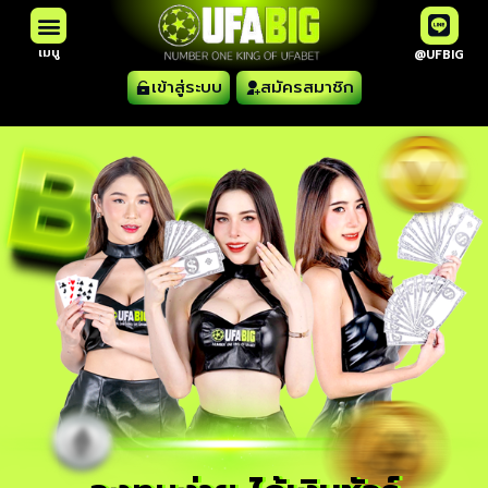
โปรโมชั่น
แทงบอล
สล็อตออนไลน์
ติดต่อเรา
เมนู
@UFBIG
เข้าสู่ระบบ
สมัครสมาชิก