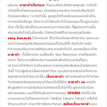
เล่นเกม
บาคาร่าเว็บตรง
กันแบบมีประสิทธิภาพสูงสุด การันตี
ว่าไม่มีขั้นต่ำอย่างแน่นอน นักพนันทุกคนสามารถเดิมพันกันได้
ด้วยยอดเพียง 1 บาทเท่านั้น สูงสุดได้ถึงหลักแสนและหลักล้าน
หากลงเดิมพันสูง อัตราการได้รับเงินกำไรของคุณก็จะสูงตามไป
ด้วย ทั้งนี้เรายังเป็นระบบของเกมการแข่งขัน ที่ผู้เล่นทุกท่านนั้น
สามารถรับโปรโมชั่นเสริม ได้เครดิตฟรีในการลงทุนเดิมพัน
sexy bacarat
ได้มากมาย ถือว่าโดนใจสมาชิกทุกคน และระบบ
ของการลงทุนเดิมพันออนไลน์บนเว็บไซต์ที่นี่ ยังมีบริการจัด
ทำการแข่งขันมากมายให้คุณสามารถเข้าถึงได้ นอกเหนือจากไพ่
บาคาร่า
ทั้งป๊อกเด้ง แบล็คแจ็ค Slot Machine เกมอีสปอร์ต
ต่างๆ ที่สามารถมีอิสระในการลงเดิมพันด้วยวงเงินที่คุณ
ปรารถนาได้จริงๆ ในส่วนของการลงทุนเดิมพันออนไลน์ของเรา
วันนี้ ไม่ว่าผู้เล่นจะมียอดเงินเท่าไหร่ คุณสามารถพบเจอกับความ
สนุกสนานกันได้แบบไม่อั้น
เว็บบาคาร่า
สร้างเงินสร้างกำไรก้อน
โตต่อยอดเงินทุนของคุณได้แบบไม่มีลิมิต
บาคาร่า
sa
ลงเดิม
พันสูงอัตราการจ่ายเงินรางวัลของเว็บไซต์ก็จะสูงตามไปด้วย
อย่างแน่นอน และที่สำคัญในทุกการลงทุน
UFABIG
ยังมีโบนัส
มากมายรวมไปถึงเกมบาคาร่า ไพ่เรียง ไพ่ตอง ไพ่ดอก หรือไพ่
ลักษณะต่างๆ ตามกติกาพิเศษกำหนด
สมัครเว็บบาคาร่า
คุณ