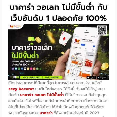
บาคาร่า วอเลท ไม่มีขั้นต่ำ กับ
เว็บอันดับ 1 ปลอดภัย 100%
เปิดประสบการณ์ที่ดีมากที่สุด ในการเล่นเกมบาคาร่าออนไลน์
sexy bacarat
บนเว็บไซต์ของเราได้วันนี้ ท่านจะได้เข้าสู่ระบบ
กับเว็บ
บาคาร่า วอเลท ไม่มีขั้นต่ำ
ที่ให้บริการแบบทันใจสุดสุด
และยังเป็นเว็บไซต์ที่ปลอดภัยในการเข้าดึกมากๆ เนื่องจากเป็นคา
สิโนที่ไม่เคยมีประวัติฉ้อโกง ให้กำไรนักพนันทุกคนกันได้จริงๆ
พบเจอกับระบบเกม
บาคาร่า
ที่อัพเดทใหม่ล่าสุดในปี 2023