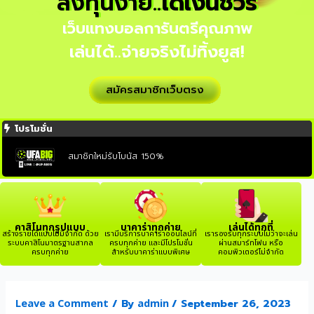
ลงทุนง่าย..
ได้เงินชัวร์
เว็บแทงบอลการันตรีคุณภาพ
เล่นได้..จ่ายจริงไม่ทิ้งยูส!
สมัครสมาชิกเว็บตรง
โปรโมชั่น
สมาชิกใหม่รับโบนัส 150%
คาสิโนทุกรูปแบบ
บาคาร่าทุกค่าย
เล่นได้ทุกที่
สร้างรายได้แบบไม่มีจำกัด ด้วย
เรามีบริการบาคาร่าออนไลน์ที่
เรารองรับทุกระบบไม่ว่าจะเล่น
ระบบคาสิโนมาตรฐานสากล
ครบทุกค่าย และมีโปรโมชั่น
ผ่านสมาร์ทโฟน หรือ
ครบทุกค่าย
สำหรับบาคาร่าแบบพิเศษ
คอมพิวเตอร์ไม่จำกัด
/ By
/
September 26, 2023
Leave a Comment
admin