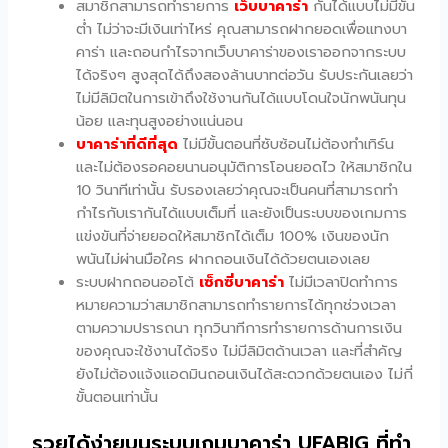
สมาชิกสามารถทำรายการ
เว็บบาคาร่า
กันได้แบบไม่มีขั้น
ต่ำ ไม่ว่าจะมีเงินเท่าไหร่ คุณสามารถฝากยอดเพื่อแทงบา
คาร่า และถอนกำไรจากเว็บบาคาร่าของเราออกจากระบบ
ได้จริงๆ สูงสุดได้ถึงสองล้านบาทต่อวัน รับประกันเลยว่า
ไม่มีลิมิตในการเข้าถึงใช้งานกันได้แบบโดนใจนักพนันทุน
น้อย และทุนสูงอย่างแน่นอน
บาคาร่าที่ดีที่สุด
ไม่มีขั้นตอนที่ซับซ้อนไม่ต้องทำเทิร์น
และไม่ต้องรอคอยนานอนุมัติการโอนยอดไว ให้สมาชิกใน
10 วินาทีเท่านั้น รับรองเลยว่าคุณจะเป็นคนที่สามารถทำ
กำไรกับเรากันได้แบบเต็มที่ และยังเป็นระบบของเกมการ
แข่งขันที่จ่ายยอดให้สมาชิกได้เต็ม 100% เงินของนัก
พนันไม่ผ่านมือใคร ฝากถอนเงินได้ด้วยตนเองเลย
ระบบฝากถอนออโต้
เซ็กซี่บาคาร่า
ไม่มีเวลาปิดทำการ
หมายความว่าสมาชิกสามารถทำรายการได้ทุกช่วงเวลา
ตามความปรารถนา ทุกวินาทีการทำรายการด้านการเงิน
ของคุณจะใช้งานได้จริง ไม่มีลิมิตด้านเวลา และที่สำคัญ
ยังไม่ต้องแจ้งแอดมินถอนเงินได้สะดวกด้วยตนเอง ไม่กี่
ขั้นตอนเท่านั้น
รวยได้ง่ายบนระบบเกมบาคาร่า UFABIG ที่ทำ