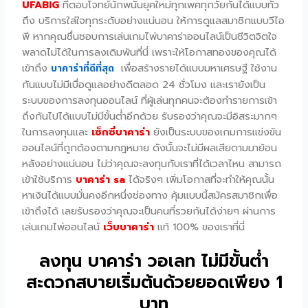
UFABIG
ที่ตอบโจทย์นักพนันยุคใหม่ทุกเพศทุกวัยกันได้แบบทั่ว
ถึง บริการใส่ใจทุกระดับอย่างแน่นอน ให้การดูแลสมาชิกแบบวีไอ
พี หากคุณชื่นชอบการเล่นเกมไพ่บาคาร่าออนไลน์เป็นชีวิตจิตใจ
พลาดไม่ได้ในการลงเดิมพันที่นี่ เพราะให้โอกาสทองของคุณได้
เข้าถึง
เพื่อสร้างรายได้แบบมหาเศรษฐี ใช้งาน
บาคาร่าที่ดีที่สุด
กันแบบไม่มีเบื่อดูแลอย่างดีตลอด 24 ชั่วโมง และเรายังเป็น
ระบบของการลงทุนออนไลน์ ที่ผู้เล่นทุกคนจะต้องทำรายการเข้า
ถึงกันไปได้แบบไม่มีขั้นต่ำอีกด้วย รับรองว่าคุณจะมีอิสระมากๆ
ในการลงทุนและ
เซ็กซี่บาคาร่า
ยังเป็นระบบของเกมการแข่งขัน
ออนไลน์ที่ถูกต้องตามกฎหมาย ดังนั้นจะไม่มีผลเสียตามมาย้อน
หลังอย่างแน่นอน ไม่ว่าคุณจะลงทุนกับเราที่ได้เวลาไหน สามารถ
เข้าใช้บริการ
บาคาร่า
sa
ได้จริงๆ เพิ่มโอกาสที่จะทำให้คุณนั้น
หาเงินได้แบบมั่นคงอีกหนึ่งช่องทาง คุ้มแบบนี้สมัครสมาชิกเพื่อ
เข้าถึงได้ เลยรับรองว่าคุณจะเป็นคนที่รวยกันได้ง่ายๆ ผ่านการ
เล่นเกมไพ่ออนไลน์
เว็บบาคาร่า
แท้ 100% ของเราที่นี่
ลงทุน บาคาร่า วอเลท ไม่มีขั้นต่ำ
สะดวกสบายเริ่มต้นด้วยยอดเพียง 1
บาท