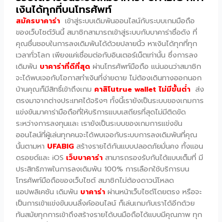
เงินได้ทุกที่บนโทรศัพท์
สมัครบาคาร่า
เข้าสู่ระบบเดิมพันออนไลน์กับระบบเกมมือถือ
ของเว็บไซต์วันนี้ สมาชิกสามารถเข้าสู่ระบบกับบาคาร่าชื่อดัง ที่
คุณชื่นชอบในการลงเดิมพันได้ด้วยปลายนิ้ว หาเงินได้ทุกที่ทุก
เวลาทั่วโลก เพียงแค่เชื่อมต่อกับอินเตอร์เน็ตเท่านั้น ซึ่งการลง
เดิมพัน
บาคาร่าที่ดีที่สุด
ผ่านโทรศัพท์มือถือ แน่นอนว่าสมาชิก
จะได้พบเจอกับโอกาสทำเงินที่ง่ายดาย ไม่ต้องเดินทางออกนอก
บ้านคุณก็มีสิทธิ์เข้าถึงเกม
คาสิโน
true wallet ไม่มีขั้นต่ำ
ส่ง
ตรงมาจากต่างประเทศได้จริงๆ ทั้งนี้เรายังเป็นระบบของเกมการ
แข่งขันมาคาร่ามือถือที่ให้บริการแบบเสถียรที่สุดไม่มีติดขัด
ระหว่างการลงทุนและ เรายังเป็นระบบของเกมการแข่งขัน
ออนไลน์ที่ผู้เล่นทุกคนจะได้พบเจอกับระบบการลงเดิมพันที่คุณ
นั้นตามหา
UFABIG
สร้างรายได้กันแบบปลอดภัยมั่นคง ทั้งแอน
ดรอยด์และ iOS
เว็บบาคาร่า
สามารถรองรับกันได้แบบเต็มที่ มี
ประสิทธิภาพในการลงเดิมพัน 100% การเลือกใช้บริการบน
โทรศัพท์มือถือของเว็บไซต์ สมาชิกไม่ต้องดาวน์โหลด
แอปพลิเคชัน เดิมพัน
บาคาร่า
ผ่านหน้าเว็บไซต์โดยตรง หรือจะ
เป็นการเข้าแข่งขันบนลิ้งค์ออนไลน์ ก็เล่นเกมกับเราได้อีกด้วย
ทันสมัยทุกการเข้าถึงสร้างรายได้บนมือถือได้แบบมีคุณภาพ ทุก