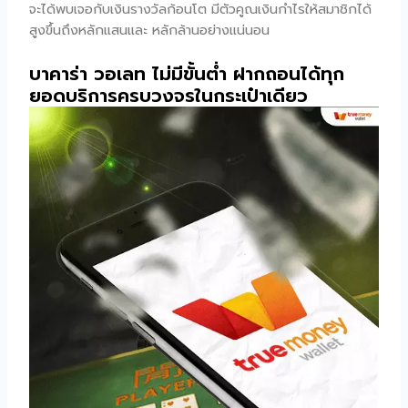
จะได้พบเจอกับเงินรางวัลก้อนโต มีตัวคูณเงินกำไรให้สมาชิกได้
สูงขึ้นถึงหลักแสนและ หลักล้านอย่างแน่นอน
บาคาร่า วอเลท ไม่มีขั้นต่ำ ฝากถอนได้ทุก
ยอดบริการครบวงจรในกระเป๋าเดียว