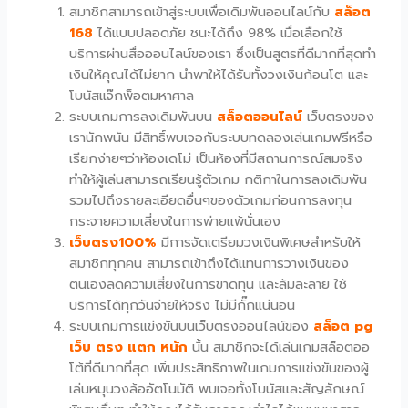
สมาชิกสามารถเข้าสู่ระบบเพื่อเดิมพันออนไลน์กับ
สล็อต
168
ได้แบบปลอดภัย ชนะได้ถึง 98% เมื่อเลือกใช้
บริการผ่านสื่อออนไลน์ของเรา ซึ่งเป็นสูตรที่ดีมากที่สุดทำ
เงินให้คุณได้ไม่ยาก นำพาให้ได้รับทั้งวงเงินก้อนโต และ
โบนัสแจ๊กพ็อตมหาศาล
ระบบเกมการลงเดิมพันบน
สล็อตออนไลน์
เว็บตรงของ
เรานักพนัน มีสิทธิ์พบเจอกับระบบทดลองเล่นเกมฟรีหรือ
เรียกง่ายๆว่าห้องเดโม่ เป็นห้องที่มีสถานการณ์สมจริง
ทำให้ผู้เล่นสามารถเรียนรู้ตัวเกม กติกาในการลงเดิมพัน
รวมไปถึงรายละเอียดอื่นๆของตัวเกมก่อนการลงทุน
กระจายความเสี่ยงในการพ่ายแพ้นั่นเอง
เว็บตรง
100%
มีการจัดเตรียมวงเงินพิเศษสำหรับให้
สมาชิกทุกคน สามารถเข้าถึงได้แทนการวางเงินของ
ตนเองลดความเสี่ยงในการขาดทุน และล้มละลาย ใช้
บริการได้ทุกวันจ่ายให้จริง ไม่มีกั๊กแน่นอน
ระบบเกมการแข่งขันบนเว็บตรงออนไลน์ของ
สล็อต
pg
เว็บ ตรง แตก หนัก
นั้น สมาชิกจะได้เล่นเกมสล็อตออ
โต้ที่ดีมากที่สุด เพิ่มประสิทธิภาพในเกมการแข่งขันของผู้
เล่นหมุนวงล้ออัตโนมัติ พบเจอทั้งโบนัสและสัญลักษณ์