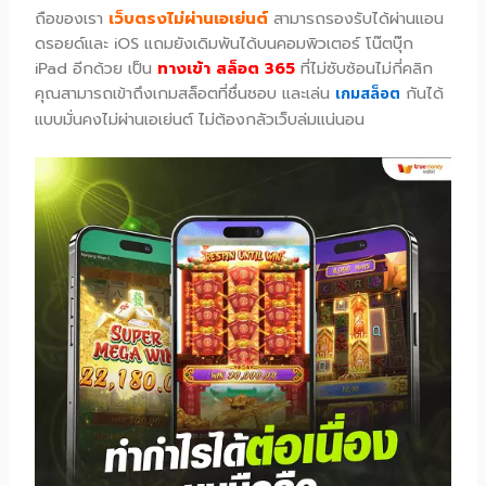
ถือของเรา
เว็บตรงไม่ผ่านเอเย่นต์
สามารถรองรับได้ผ่านแอน
ดรอยด์และ iOS แถมยังเดิมพันได้บนคอมพิวเตอร์ โน๊ตบุ๊ก
iPad อีกด้วย เป็น
ทางเข้า สล็อต
365
ที่ไม่ซับซ้อนไม่กี่คลิก
คุณสามารถเข้าถึงเกมสล็อตที่ชื่นชอบ และเล่น
กันได้
เกมสล็อต
แบบมั่นคงไม่ผ่านเอเย่นต์ ไม่ต้องกลัวเว็บล่มแน่นอน