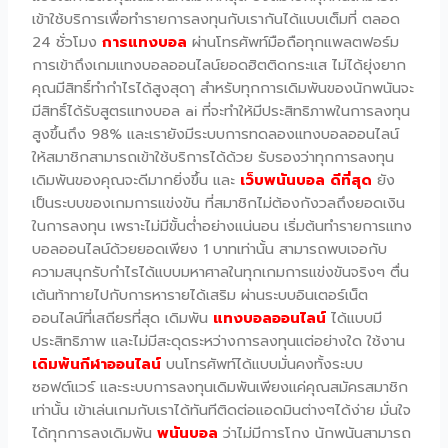
เข้าใช้บริการเพื่อทำรายการลงทุนกับเรากันได้แบบเต็มที่ ตลอด
24 ชั่วโมง
การแทงบอล
ผ่านโทรศัพท์มือถือทุกแพลตฟอร์ม
การเข้าถึงเกมแทงบอลออนไลน์ยอดฮิตติดกระแส ไม่ได้ยุ่งยาก
คุณมีสิทธิ์ทำกำไรได้สูงสุดๅ สำหรับทุกการเดิมพันของนักพนันจะ
มีสิทธิ์ได้รับสูตรแทงบอล ai ที่จะทำให้มีประสิทธิภาพในการลงทุน
สูงขึ้นถึง 98% และเรายังมีระบบการทดลองแทงบอลออนไลน์
ให้สมาชิกสามารถเข้าใช้บริการได้ด้วย รับรองว่าทุกการลงทุน
เดิมพันของคุณจะดีมากยิ่งขึ้น และ
เว็บพนันบอล ดีที่สุด
ยัง
เป็นระบบของเกมการแข่งขัน ที่สมาชิกไม่ต้องกังวลถึงยอดเงิน
ในการลงทุน เพราะไม่มีขั้นต่ำอย่างแน่นอน เริ่มต้นทำรายการแทง
บอลออนไลน์ด้วยยอดเพียง 1 บาทเท่านั้น สามารถพบเจอกับ
ความสนุกรับกำไรได้แบบมหาศาลในทุกเกมการแข่งขันจริงๆ ตื่น
เต้นท้าทายไปกับการหารายได้เสริม ผ่านระบบอินเตอร์เน็ต
ออนไลน์ที่เสถียรที่สุด เดิมพัน
แทงบอลออนไลน์
ได้แบบมี
ประสิทธิภาพ และไม่มีสะดุดระหว่างการลงทุนแต่อย่างใด ใช้งาน
เดิมพันกีฬาออนไลน์
บนโทรศัพท์ได้แบบมั่นคงทั้งระบบ
ซอฟต์แวร์ และระบบการลงทุนเดิมพันเพียงแค่คุณสมัครสมาชิก
เท่านั้น เข้าเล่นเกมกับเราได้ทันทีติดต่อแอดมินต่างๆได้ง่าย มั่นใจ
ได้ทุกการลงเดิมพัน
พนันบอล
ว่าไม่มีการโกง นักพนันสามารถ