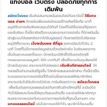
แทงบอล เว็บตรง ปลอดภัยทุกการ
เดิมพัน
เริ่มต้นเล่นเกมพนันออนไลน์กับเราวันนี้
วิธีแทง
สมัครเว็บบอล
บอล ง่ายๆ
นักพนันเพียงแค่แจ้งเบอร์โทรศัพท์มือถือ เราก็
อนุมัติในการเดิมพันของคุณได้ทันที โดยที่ไม่มีขั้นตอนที่ยุ่งยาก
และซับซ้อน ทั้งนี้เรายังเป็นระบบของเกมการแข่งขัน ที่นักพนันนั้น
เข้าสู่ระบบได้เลยหลังจากได้รับยูสเซอร์ กับพาสเวิร์ดไม่ต้องรอ
อนุมัติที่ยาวนาน
เว็บพนันบอล ดีที่สุด
ลงทะเบียนได้ไวใน 2
นาที โดยที่ไม่มีการขอข้อมูลส่วนตัวแต่อย่างใด ในส่วนของการ
เริ่มต้นแทงบอลครั้งแรก นักพนันจะมีสิทธิ์ได้รับเครดิตฟรี
ทดลองแทงบอลมูลค่า 100 บาททันที เพื่อเป็นวงเงินทุนพิเศษให้
นักพนันทุกคน สามารถนำไปต่อยอด
เดิมพันกีฬาออนไลน์
ให้
กลายเป็นจำนวนเงินที่สูงขึ้น ได้หลักแสนและหลักล้าน ทั้งนี้เราเป็น
ระบบของเกมการแข่งขันที่มีโปรโมชั่นแทงบอลให้สมาชิกใหม่
สามารถรับไปใช้บริการได้ด้วย การันตีเลยว่าการ
สมัครเว็บบอล
เพื่อเริ่มต้นแทงบอลออนไลน์กับคาสิโนยักษ์ใหญ่ที่นี่ จะมีแต่ได้
กับได้มีผลประโยชน์ให้คุณกันแบบจัดเต็ม และช่วยให้สมาชิกทุก
คนสามารถพบเจอกับระบบเกมการแข่งขันที่คุณนั้นตามหา เกม
แทงบอลออนไลน์
เล่นไม่ยากและให้กำไร สมาชิกได้แบบเต็ม