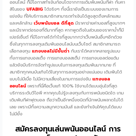
ออนไลน์ ก็มีโอกาสทำเงินก้อนโตจากการเดิมพันพนันกีฬา กับคา
สิโนของ
UFABIG
ได้จริงๆ ทั้งนี้เรายังเป็นระบบของเกมการ
แข่งขัน ที่ให้บริการสมาชิกสามารถทำเงินได้สูงสุดถึงหลักแสน
และหลักล้าน
เว็บพนันบอล ดีที่สุด
มีราคาจ่ายค่าบอลที่สูงมากๆ
และมีราคาต่อรองที่ดีมากที่สุด หากพูดถึงในส่วนของราคาน้ำก็มี
เปอร์เซ็นต์ ที่มีโอกาสได้กำไรที่สูงมากกว่าเว็บพนันอื่นๆอีกด้วย
ซึ่งในทุกการลงทุนเดิมพันออนไลน์บนเว็บไซต์ สมาชิกสามารถ
เลือกลงทุน
แทงบอลไม่มีขั้นต่ำ
กับเราได้หลากหลายรูปแบบ
ทั้งการแทงบอลเต็ง การแทงบอลสเต็ป การแทงบอลต่อแต้ม
แล้วยังมีบริการจัดทำรูปแบบในการลงทุนเดิมพันมากมาย ที่
สมาชิกทุกคนบันเทิงได้ในทุกการลงทุนอย่างแน่นอน เดิมพันได้
แบบไม่มีเบื่อ ไม่มีความเสี่ยงในเกมการแข่งขัน
แทงบอล
ออนไลน์
เพราะที่นี่คือเว็บแท้ 100% ใช้งานได้แบบอุ่นใจที่สุด
บริการระดับวีไอพี หากคุณไม่รู้จะลงทุนกับการพนันชนิดใด เกม
เดิมพันกีฬาฟุตบอล ถือว่าเป็นอีกหนึ่งชนิดที่นักพนันพลาดไม่ได้
เลย เพราะมีทั้งความสนุกความมันส์ และยังทำเงินให้คุณได้แบบ
ไม่มียั้ง
สมัครลงทุนเล่นพนันออนไลน์ การ