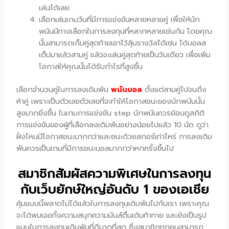
เล่นได้เลย
เลือกเล่นเกมวันที่มีการแข่งขันหลายหลายคู่ เพื่อให้นัก
พนันมีทางเลือกในการลงทุนที่หลากหลายเช่นกัน โดยคุณ
นั้นสามารถเก็บคู่สุดท้ายเอาไว้ลุ้นรางวัลได้เช่น ได้บอลส
เต็ปมาแล้วสามคู่ แล้วจะเล่นคู่สุดท้ายเป็นวันเดียว เพื่อเพิ่ม
โอกาสให้คุณนั้นได้รับกำไรที่สูงขึ้น
เลือกจำนวนคู่ในการลงเดิมพัน
พนันบอล
ตั้งแต่สามคู่ไปจนถึง
ห้าคู่ เพราะเป็นตัวเลขตัวเลขที่จะทำให้โอกาสชนะของนักพนันนั้น
สูงมากยิ่งขึ้น ในเกมการแข่งขัน step นักพนันควรย้อนดูสถิติ
การแข่งขันของผู้ที่เลือกลงเดิมพันอย่างน้อยไปแล้ว 10 นัด ดูว่า
ฝั่งไหนมีโอกาสชนะมากกว่าและชนะด้วยสกอร์เท่าไหร่ การลงเดิม
พันควรเป็นเกมที่มีการชนะบอลมากกว่าหกครั้งขึ้นไป
สมาชิกสัมผัสความพิเศษในการลงทุน
กับเว็บยักษ์ใหญ่อันดับ 1 ของเอเชีย
คุ้มแบบนี้พลาดไม่ได้แล้วในการลงทุนเดิมพันไปกับเรา เพราะคุณ
จะได้พบเจอทั้งความสนุกความมันส์ตื่นเต้นท้าทาย และยังเป็นรูป
แบบในการลงทุนเดิมพันที่ดีมากที่สุด ซึ่งสมาชิกทุกคนสามารถ