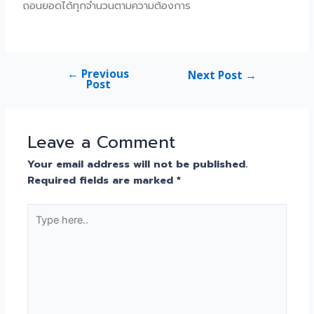
ถอนยอดได้ทุกจำนวนตามความต้องการ
←
Previous
Next Post
→
Post
Leave a Comment
Your email address will not be published.
Required fields are marked
*