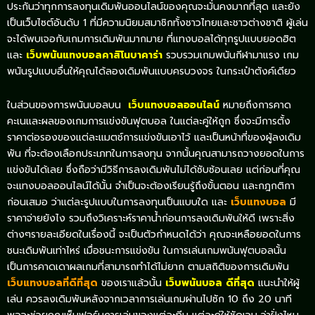
ประกันว่าทุกการลงทุนเดิมพันออนไลน์ของคุณจะมั่นคงมากที่สุด และยัง
เป็นเว็บไซต์อันดับ 1 ที่มีความนิยมสมาชิกทั้งชาวไทยและชาวต่างชาติ ผู้เล่น
จะได้พบเจอกับเกมการเดิมพันมากมาย ที่แทงบอลได้ทุกรูปแบบยอดฮิต
และ
เว็บพนันแทงบอลคาสิโนบาคาร่า
รวบรวมเกมพนันกีฬามาแรง เกม
พนันรูปแบบอื่นให้คุณได้ลองเดิมพันแบบครบวงจร ในกระเป๋าตังค์เดียว
ในส่วนของการพนันบอลบน
เว็บแทงบอลออนไลน์
หมายถึงการคาด
คะเนและผลของเกมการแข่งขันฟุตบอล ในแต่ละคู่ให้ถูก ซึ่งจะมีการตั้ง
ราคาต่อรองของแต่ละแมตช์การแข่งขันเอาไว้ และเป็นหน้าที่ของผู้ลงเดิม
พัน ที่จะต้องเลือกประเภทในการลงทุน จากนั้นคุณสามารถวางยอดในการ
แข่งขันได้เลย ซึ่งถือว่ามีวิธีการลงเดิมพันไม่ได้ซับซ้อนเลย แต่ก่อนที่คุณ
จะแทงบอลออนไลน์ได้นั้น จำเป็นจะต้องเรียนรู้ถึงขั้นตอน และกฎกติกา
ก่อนเสมอ ว่าแต่ละรูปแบบในการลงทุนเป็นแบบใด และ
เว็บแทงบอล
มี
ราคาจ่ายยังไง รวมถึงวิเคราะห์ราคาน้ำก่อนการลงเดิมพันให้ดี เพราะสิ่ง
ต่างๆรายละเอียดในเรื่องนี้ จะเป็นตัวกำหนดได้ว่า คุณจะเหลือยอดในการ
ชนะเดิมพันเท่าไหร่ เมื่อชนะการแข่งขัน ในการเล่นเกมพนันฟุตบอลนั้น
เป็นการคาดเดาผลเกมที่สามารถทำได้ไม่ยาก ตามสถิติของการเดิมพัน
เว็บแทงบอลที่ดีที่สุด
ของเราแล้วนั้น
เว็บพนันบอล ดีที่สุด
แนะนำให้ผู้
เล่น ควรลงเดิมพันหลังจากเวลาการเล่นเกมผ่านไปซัก 10 ถึง 20 นาที