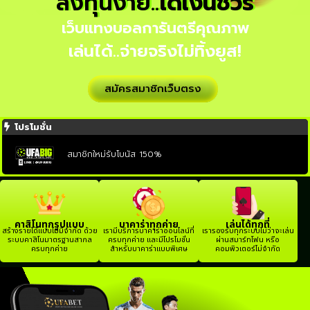
ลงทุนง่าย..
ได้เงินชัวร์
เว็บแทงบอลการันตรีคุณภาพ
เล่นได้..จ่ายจริงไม่ทิ้งยูส!
สมัครสมาชิกเว็บตรง
โปรโมชั่น
สมาชิกใหม่รับโบนัส 150%
คาสิโนทุกรูปแบบ
บาคาร่าทุกค่าย
เล่นได้ทุกที่
สร้างรายได้แบบไม่มีจำกัด ด้วย
เรามีบริการบาคาร่าออนไลน์ที่
เรารองรับทุกระบบไม่ว่าจะเล่น
ระบบคาสิโนมาตรฐานสากล
ครบทุกค่าย และมีโปรโมชั่น
ผ่านสมาร์ทโฟน หรือ
ครบทุกค่าย
สำหรับบาคาร่าแบบพิเศษ
คอมพิวเตอร์ไม่จำกัด