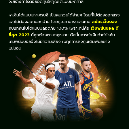
จะสร้างกำไรต่อยอดทุนให้คุณได้แบบมหาศาล
หาเงินได้แบบมหาเศรษฐี เป็นคนรวยได้ง่ายๆ โดยที่ไม่ต้องออกแรง
และไม่ต้องออกนอกบ้าน โดยคุณสามารถเล่นเกม
สมัครเว็บบอล
กับเรากันไปได้แบบปลอดภัย 100% เพราะที่นี่คือ
เว็บพนันบอล ดี
ที่สุด 2023
ที่ถูกต้องตามกฎหมาย
ดังนั้นการทำเงินทำกำไรกับ
เกมพนันบอลจึงไม่มีความเสี่ยง ในทุกการลงทุนเดิมพันอย่าง
แน่นอน