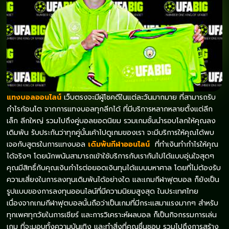
แทงบอลออนไลน์
เว็บตรงจะมีผู้โชคดีในแต่ละวันมากมาย ที่สามารถรับ
กำไรก้อนโต จากการแทงบอลทุกลีกได้ ที่มีบริการหลากหลายตั้งแต่ลีก
เล็ก ลีกใหญ่ รวมไปถึงคู่บอลยอดนิยม รวมเกมชั้นนำรอบโลกให้คุณลง
เดิมพัน รับประกันว่าทุกคู่นั้นเค้าไปดูเกมของเรา จะมีบริการให้คุณได้พบ
เจอกับสูตรในการแทงบอล
เดิมพันกีฬาออนไลน์
ที่ทำเงินทำกำไรให้คุณ
ได้จริงๆ โดยนักพนันสามารถเข้าใช้บริการกับเรากันไปได้แบบอุ่นใจสุดๆ
คุณมีสิทธิ์กับคุณเงินกำไรต่อยอดเงินทุนได้แบบมหาศาล โดยที่ไม่ต้องรับ
ความเสี่ยงในการลงทุนเดิมพันได้อย่างใด และเกมกีฬาฟุตบอล ก็ยังเป็น
รูปแบบของการลงทุนออนไลน์ที่มีความนิยมสูงสุด ในประเทศไทย
เนื่องจากเกมกีฬาฟุตบอลนั้นถือว่าเป็นเกมที่มีกระแสมาแรงมากๆ สำหรับ
ทุกเพศทุกวัยในการเชียร์ และการวิเคราะห์ผลบอล ก็เป็นกิจกรรมการเล่น
เกม ที่จะมอบทั้งความบันเทิง และทำสิ่งที่คุณชื่นชอบ รวมไปถึงการสร้าง