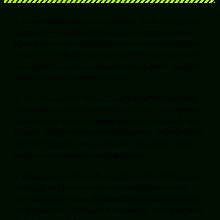
1.
การแทงบอลเต็ง หรือการแทงบอลเดี่ยว ซึ่งถือว่าเป็นคู่บอลที่ผู้
เล่นเลือกได้แค่หนึ่งคู่เดียวเท่านั้น และในบางครั้งนักพนันสามารถ
เลือกได้ว่าการแทงบอลแบบแฮนดิแคป ตามด้วยการทายผลลูกเตะ
มุมนั้นสูงกว่า ซึ่งขึ้นอยู่กับว่าคุณแทงบอลเดียวเพียงคู่ใด โดยนัก
พนันส่วนใหญ่นั้นจะนิยมการเลือกเล่นเกมพนันบอลเต็ง ควบคู่ไปกับ
การเล่นเกมประเภทของแฮนดิแคปด้วย
2.
การ แทงบอลสเต็ป หนึ่งในการลงเดิมพันหลักที่มีความนิยมสู
งมากๆ เนื่องจากนักพนันสามารถเลือกแทงบอล ได้หลายคู่พร้อม
กันในครั้งเดียว ช่วยให้เงินกำไรของคุณมีสิทธิ์ชนะมากยิ่งขึ้น แทง
บอลสเตป มีตัวคูณราคาคู่บอลที่อยู่ในบิลของคุณ จะคิดเรื่องเงินที่
ได้จากอัตราการคูณบอลของแต่ละคู่เกม เอามารวมกัน แล้วคูณ
ด้วยจำนวนเงินวางเดิมพันของคุณอีกหนึ่งรอบ
3.
การพนันบอลแฮนดิแคป เป็นการพนันบอลที่นักพนันนิยม แทง
บอลไม่มีขั้นต่ำ เนื่องจากแฮนดิแคปหมายถึงอัตราการต่อรอง
ระหว่างทีมต่อ และทีมรอง ที่คุณเลือกนักพนันจะต้องทำประตูให้ได้
ตามที่อัตราต่อรองได้กำหนดไว้ ถึงจะชนะพนัน จะทำให้ลุ้นระทึกมาก